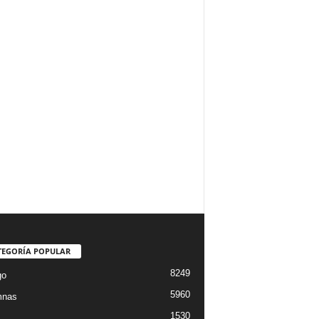
TEGORÍA POPULAR
8249
go
5960
mnas
1530