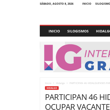
SÁBADO, AGOSTO 8, 2026
INICIO
SILOGISM
E
INICIO
SILOGISMOS
HIDALG
x
p
e
d
i
e
n
t
e
U
Inicio
Hidalgo
PARTICIPAN 46 HIDALGUENSES PA
l
HIDALGO
t
PARTICIPAN 46 H
r
a
OCUPAR VACANTE