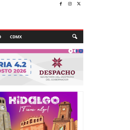
O
CDMX