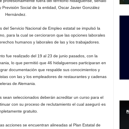
e profesionalmente fuera del territorio hidalguense, señaló
o y Previsión Social de la entidad, Oscar Javier González
Hernández.
és del Servicio Nacional de Empleo estatal se impulsó la
mo, para la cual se cercioraron que las opciones laborales
erechos humanos y laborales de las y los trabajadores.
nto fue realizado del 19 al 23 de junio pasados, con la
ania, lo que permitió que 46 hidalguenses participaran en
egrar documentación que respalde sus conocimientos y
vistas con las y los empleadores de restaurantes y cadenas
teleras de Alemania.
s sean seleccionados deberán acreditar un curso para el
tinuar con su proceso de reclutamiento el cual aseguró es
pletamente gratuito.
s acciones se encuentran alineadas al Plan Estatal de