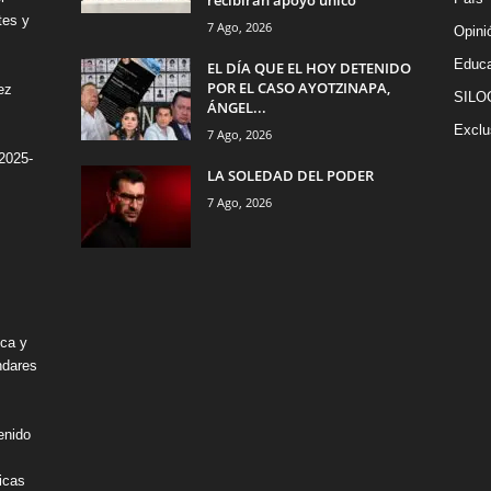
recibirán apoyo único
tes y
7 Ago, 2026
Opini
Educa
EL DÍA QUE EL HOY DETENIDO
POR EL CASO AYOTZINAPA,
ez
SILO
ÁNGEL...
Exclu
7 Ago, 2026
2025-
LA SOLEDAD DEL PODER
7 Ago, 2026
ica y
ndares
enido
icas