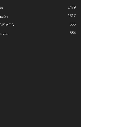
1479
ón
1317
ción
666
GISMOS
584
sivas