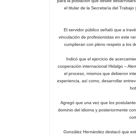
para la población que desee desarrollars
el titular de la Secretaría del Trabaj
El servidor público señaló que a trav
vinculación de profesionistas en este ra
cumplieran con pleno respeto a los d
Indicó que el ejercicio de acercamie
cooperación internacional Hidalgo – Alem
el proceso, mismos que debieron int
experiencia, así como, desarrollar entre
ho
Agregó que una vez que los postulante
dominio del idioma y posteriormente con
com
González Hernández destacó que esta