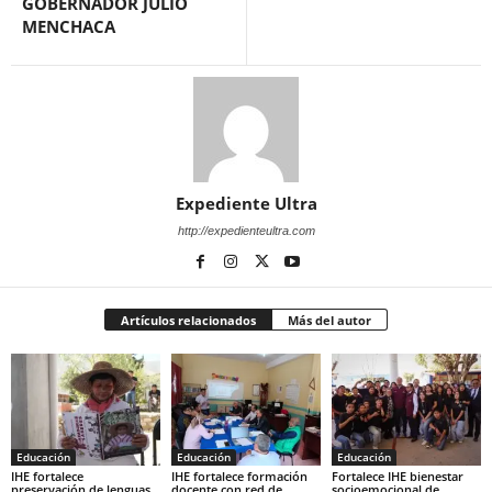
GOBERNADOR JULIO
MENCHACA
Expediente Ultra
http://expedienteultra.com
Artículos relacionados
Más del autor
Educación
Educación
Educación
IHE fortalece
IHE fortalece formación
Fortalece IHE bienestar
preservación de lenguas
docente con red de
socioemocional de