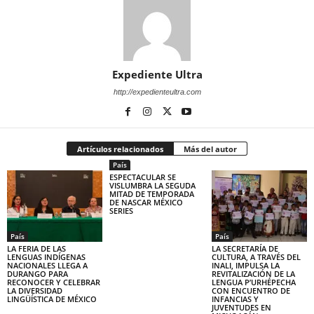
Expediente Ultra
http://expedienteultra.com
Artículos relacionados
Más del autor
País
ESPECTACULAR SE
VISLUMBRA LA SEGUDA
MITAD DE TEMPORADA
DE NASCAR MÉXICO
SERIES
País
País
LA FERIA DE LAS
LA SECRETARÍA DE
LENGUAS INDÍGENAS
CULTURA, A TRAVÉS DEL
NACIONALES LLEGA A
INALI, IMPULSA LA
DURANGO PARA
REVITALIZACIÓN DE LA
RECONOCER Y CELEBRAR
LENGUA P’URHÉPECHA
LA DIVERSIDAD
CON ENCUENTRO DE
LINGÜÍSTICA DE MÉXICO
INFANCIAS Y
JUVENTUDES EN