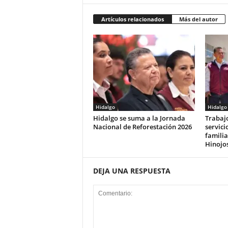
Artículos relacionados
Más del autor
Hidalgo
Hidalgo
Hidalgo se suma a la Jornada
Trabaj
Nacional de Reforestación 2026
servici
familia
Hinojo
DEJA UNA RESPUESTA