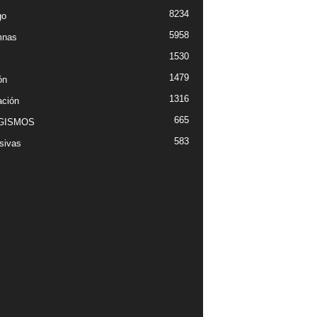
8234
go
5958
mnas
1530
1479
ón
1316
ción
665
GISMOS
583
sivas