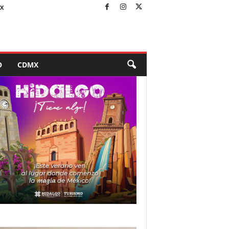
X
O
CDMX