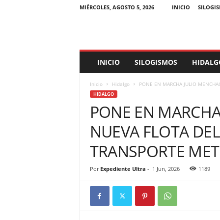
MIÉRCOLES, AGOSTO 5, 2026
INICIO
SILOGI
E
INICIO
SILOGISMOS
HIDALG
x
p
Inicio
Hidalgo
PONE EN MARCHA JULIO MENCHACA
e
HIDALGO
d
PONE EN MARCHA
i
e
NUEVA FLOTA DEL
n
t
TRANSPORTE ME
e
U
l
Por
Expediente Ultra
-
1 Jun, 2026
1189
t
r
a