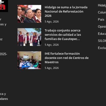
Hidal
Hidalgo se suma a la Jornada
Nacional de Reforestación
Colu
2026
r
País
5 Ago, 2026
tes y
Opini
Trabajo conjunto acerca
Educa
servicios de calidad a las
familias de Cuautepec...
ez
SILO
5 Ago, 2026
Exclu
IHE fortalece formación
2025-
docente con red de Centros de
Maestros
5 Ago, 2026
ica y
ndares