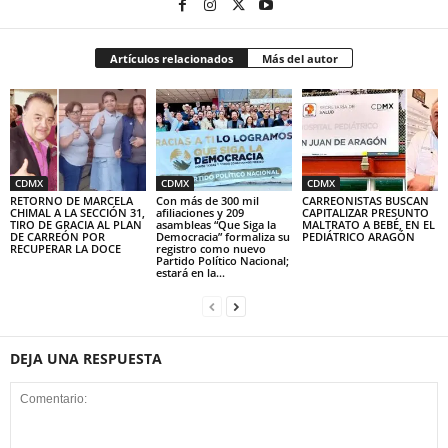
Artículos relacionados
Más del autor
CDMX
CDMX
CDMX
RETORNO DE MARCELA
Con más de 300 mil
CARREONISTAS BUSCAN
CHIMAL A LA SECCIÓN 31,
afiliaciones y 209
CAPITALIZAR PRESUNTO
TIRO DE GRACIA AL PLAN
asambleas “Que Siga la
MALTRATO A BEBÉ, EN EL
DE CARREÓN POR
Democracia” formaliza su
PEDIÁTRICO ARAGÓN
RECUPERAR LA DOCE
registro como nuevo
Partido Político Nacional;
estará en la...
DEJA UNA RESPUESTA