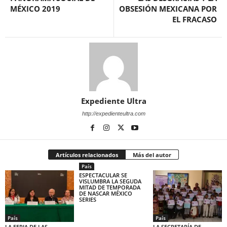
MÉXICO 2019
OBSESIÓN MEXICANA POR
EL FRACASO
Expediente Ultra
http://expedienteultra.com
Artículos relacionados
Más del autor
País
ESPECTACULAR SE
VISLUMBRA LA SEGUDA
MITAD DE TEMPORADA
DE NASCAR MÉXICO
SERIES
País
País
LA FERIA DE LAS
LA SECRETARÍA DE