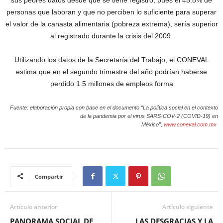
sus peores datos desde que se tiene registro, pues el 45.8% de
personas que laboran y que no perciben lo suficiente para superar
el valor de la canasta alimentaria (pobreza extrema), sería superior
al registrado durante la crisis del 2009.
Utilizando los datos de la Secretaría del Trabajo, el CONEVAL
estima que en el segundo trimestre del año podrían haberse
perdido 1.5 millones de empleos forma
Fuente: elaboración propia con base en el documento “La política social en el contexto
de la pandemia por el virus SARS-COV-2 (COVID-19) en
México”,
www.coneval.com.mx
Compartir
Artículo anterior
Artículo siguiente
PANORAMA SOCIAL DE
LAS DESGRACIAS Y LA