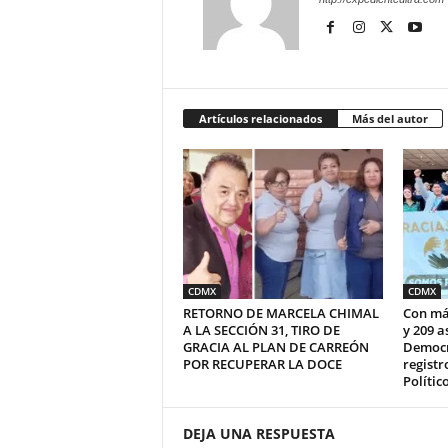
Artículos relacionados
Más del autor
CDMX
CDMX
RETORNO DE MARCELA CHIMAL
Con más
A LA SECCIÓN 31, TIRO DE
y 209 a
GRACIA AL PLAN DE CARREÓN
Democr
POR RECUPERAR LA DOCE
regist
Polític
DEJA UNA RESPUESTA