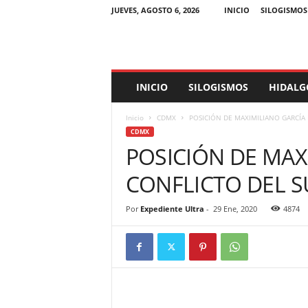
JUEVES, AGOSTO 6, 2026
INICIO
SILOGISMOS
E
INICIO
SILOGISMOS
HIDALG
x
p
Inicio
CDMX
POSICIÓN DE MAXIMILIANO GARCÍA
e
CDMX
d
POSICIÓN DE MAX
i
e
CONFLICTO DEL 
n
t
e
Por
Expediente Ultra
-
29 Ene, 2020
4874
U
l
t
r
a