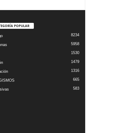
TEGORÍA POPULAR
8234
go
5958
mnas
1530
1479
ón
1316
ción
665
GISMOS
583
sivas