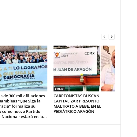
CDMX
 de 300 mil afiliaciones
CARREONISTAS BUSCAN
sambleas “Que Siga la
CAPITALIZAR PRESUNTO
acia” formaliza su
MALTRATO A BEBÉ, EN EL
ro como nuevo Partido
PEDIÁTRICO ARAGÓN
o Nacional; estará en la...