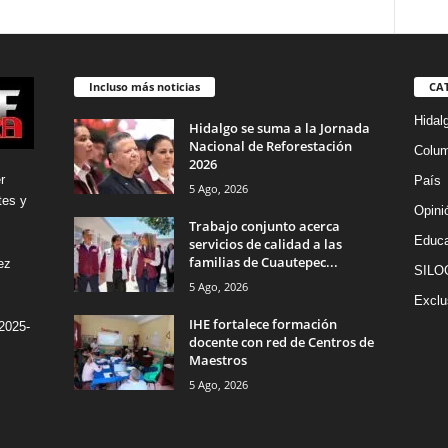
Incluso más noticias
CA
Hidal
Hidalgo se suma a la Jornada
Nacional de Reforestación
Colu
2026
r
País
5 Ago, 2026
tes y
Opini
Trabajo conjunto acerca
Educa
servicios de calidad a las
familias de Cuautepec...
ez
SILO
5 Ago, 2026
Exclu
IHE fortalece formación
2025-
docente con red de Centros de
Maestros
5 Ago, 2026