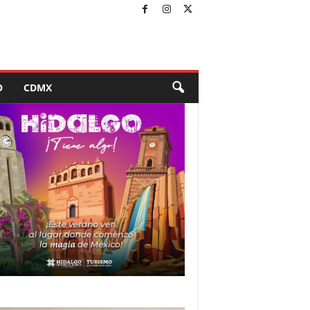
O
CDMX