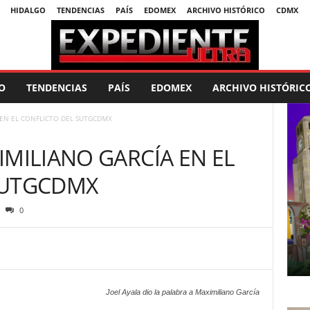
HIDALGO
TENDENCIAS
PAÍS
EDOMEX
ARCHIVO HISTÓRICO
CDMX
O
TENDENCIAS
PAÍS
EDOMEX
ARCHIVO HISTÓRIC
 EN EL CONFLICTO DEL SUTGCDMX
IMILIANO GARCÍA EN EL
SUTGCDMX
0
Joel Ayala dio la palabra a Maximiliano García