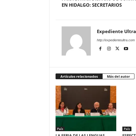
EN HIDALGO: SECRETARIOS
Expediente Ultra
http://expedienteultra.com
Artículos relacionados
Más del autor
País
País
LA FERIA DE LAS LENGUAS
ESPECT