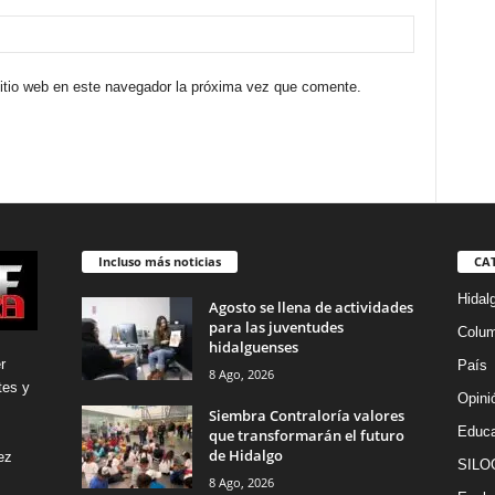
sitio web en este navegador la próxima vez que comente.
Incluso más noticias
CA
Hidal
Agosto se llena de actividades
para las juventudes
Colu
hidalguenses
r
País
8 Ago, 2026
tes y
Opini
Siembra Contraloría valores
Educa
que transformarán el futuro
de Hidalgo
ez
SILO
8 Ago, 2026