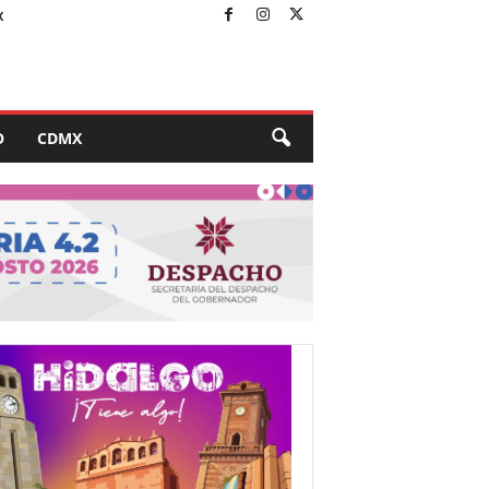
X
O
CDMX