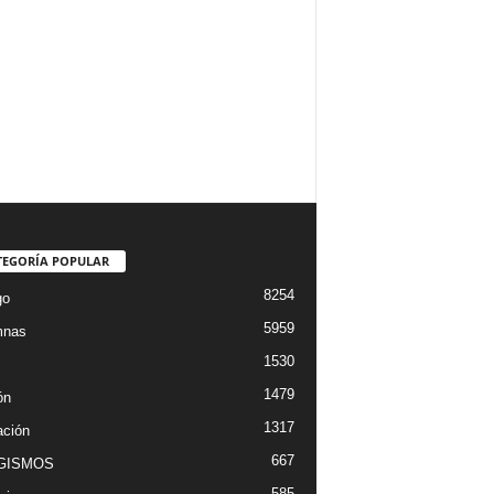
TEGORÍA POPULAR
8254
go
5959
mnas
1530
1479
ón
1317
ción
667
GISMOS
585