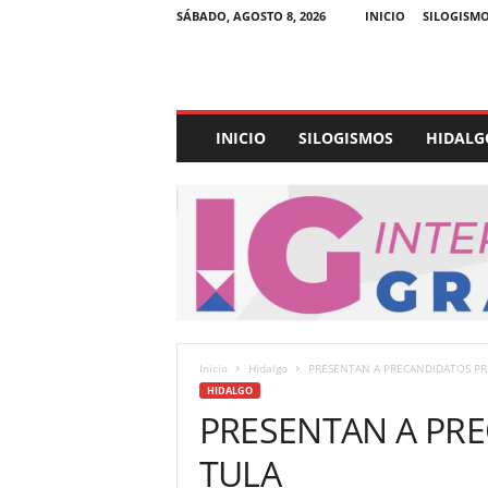
SÁBADO, AGOSTO 8, 2026
INICIO
SILOGISM
E
INICIO
SILOGISMOS
HIDALG
x
p
e
d
i
e
n
t
e
U
Inicio
Hidalgo
PRESENTAN A PRECANDIDATOS PRI
l
HIDALGO
t
PRESENTAN A PRE
r
a
TULA