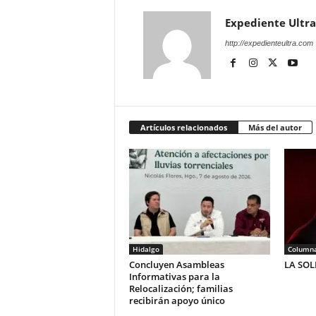
Expediente Ultra
http://expedienteultra.com
Artículos relacionados
Más del autor
Hidalgo
Column
Concluyen Asambleas
LA SO
Informativas para la
Relocalización; familias
recibirán apoyo único