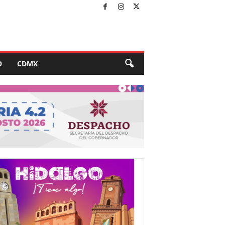
O
CDMX