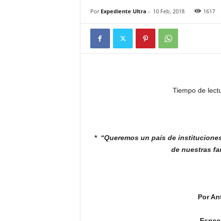
Por
Expediente Ultra
-
10 Feb, 2018
1617
Tiempo de lect
* “Queremos un país de institucione
de nuestras
fa
Por An
Especi