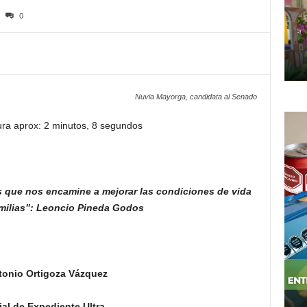
0
Nuvia Mayorga, candidata al Senado
ura aprox: 2 minutos, 8 segundos
s
que nos encamine a mejorar las
condiciones de vida
milias”: Leoncio Pineda Godos
tonio Ortigoza Vázquez
al de Expediente Ultra