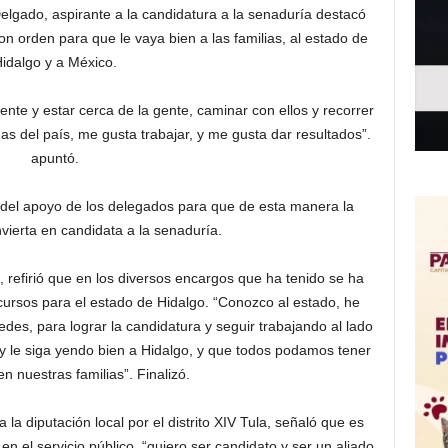
elgado, aspirante a la candidatura a la senaduría destacó
n orden para que le vaya bien a las familias, al estado de
idalgo y a México.
nte y estar cerca de la gente, caminar con ellos y recorrer
s del país, me gusta trabajar, y me gusta dar resultados”.
apuntó.
 del apoyo de los delegados para que de esta manera la
vierta en candidata a la senaduría.
refirió que en los diversos encargos que ha tenido se ha
ursos para el estado de Hidalgo. “Conozco al estado, he
edes, para lograr la candidatura y seguir trabajando al lado
le siga yendo bien a Hidalgo, y que todos podamos tener
en nuestras familias”. Finalizó.
la diputación local por el distrito XIV Tula, señaló que es
n el servicio público, “quiero ser candidato y ser un aliado