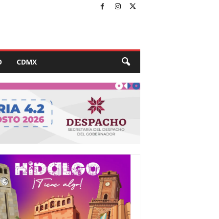
O
CDMX