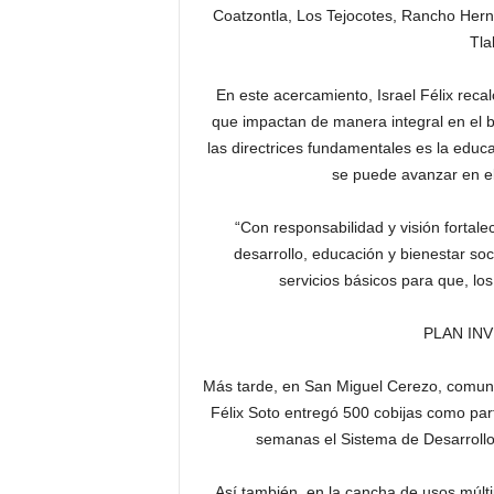
Coatzontla, Los Tejocotes, Rancho Herná
Tla
En este acercamiento, Israel Félix reca
que impactan de manera integral en el b
las directrices fundamentales es la edu
se puede avanzar en el 
“Con responsabilidad y visión forta
desarrollo, educación y bienestar so
servicios básicos para que, los
PLAN IN
Más tarde, en San Miguel Cerezo, comun
Félix Soto entregó 500 cobijas como par
semanas el Sistema de Desarrollo 
Así también, en la cancha de usos múltip