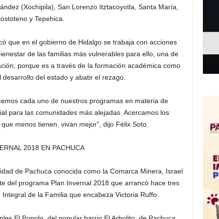
ndez (Xochipila), San Lorenzo Itztacoyotla, Santa María,
lostoteno y Tepehica.
lcó que en el gobierno de Hidalgo se trabaja con acciones
ienestar de las familias más vulnerables para ello, una de
cación, porque es a través de la formación académica como
desarrollo del estado y abatir el rezago.
lecemos cada uno de nuestros programas en materia de
cial para las comunidades más alejadas. Acercamos los
 que menos tienen, vivan mejor”, dijo Félix Soto.
VERNAL 2018 EN PACHUCA
idad de Pachuca conocida como la Comarca Minera, Israel
te del programa Plan Invernal 2018 que arrancó hace tres
Integral de la Familia que encabeza Victoria Ruffo.
les El Popolo, del popular barrio El Arbolito, de Pachuca,