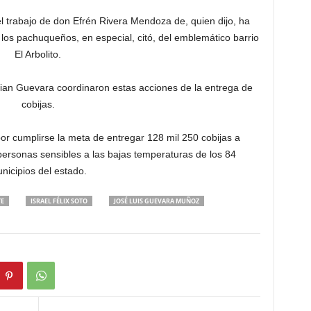
l trabajo de don Efrén Rivera Mendoza de, quien dijo, ha
 los pachuqueños, en especial, citó, del emblemático barrio
El Arbolito.
istian Guevara coordinaron estas acciones de la entrega de
cobijas.
or cumplirse la meta de entregar 128 mil 250 cobijas a
ersonas sensibles a las bajas temperaturas de los 84
nicipios del estado.
TE
ISRAEL FÉLIX SOTO
JOSÉ LUIS GUEVARA MUÑOZ