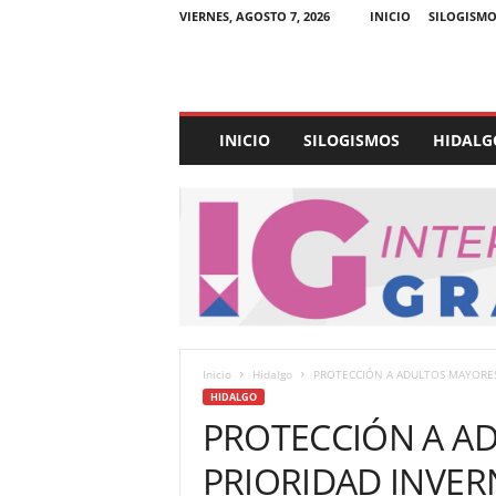
VIERNES, AGOSTO 7, 2026
INICIO
SILOGISMO
E
INICIO
SILOGISMOS
HIDALG
x
p
e
d
i
e
n
t
e
U
Inicio
Hidalgo
PROTECCIÓN A ADULTOS MAYORES
l
HIDALGO
t
PROTECCIÓN A A
r
a
PRIORIDAD INVER