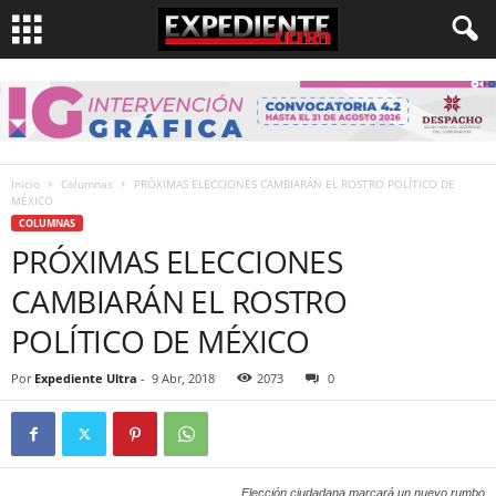
Inicio
Columnas
PRÓXIMAS ELECCIONES CAMBIARÁN EL ROSTRO POLÍTICO DE
MÉXICO
COLUMNAS
PRÓXIMAS ELECCIONES
CAMBIARÁN EL ROSTRO
POLÍTICO DE MÉXICO
Por
Expediente Ultra
-
9 Abr, 2018
2073
0
Elección ciudadana marcará un nuevo rumbo