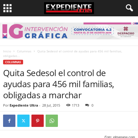
Inicio
Columnas
Quita Sedesol el control de ayudas para 456 mil familias,
obligadas...
COLUMNAS
Quita Sedesol el control de
ayudas para 456 mil familias,
obligadas a marchar
Por
Expediente Ultra
-
28 Jul, 2015
1713
0
Foto: elmanana.com