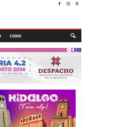
O
CDMX