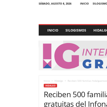
SÁBADO, AGOSTO 8, 2026
INICIO
SILOGISM
E
INICIO
SILOGISMOS
HIDALG
x
p
e
d
i
e
n
t
e
U
Inicio
Hidalgo
Reciben 500 familias hidalguenses 
l
HIDALGO
t
Reciben 500 famili
r
a
gratuitas del Infon