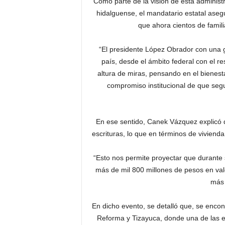
Como parte de la visión de esta administ
hidalguense, el mandatario estatal asegu
que ahora cientos de famil
“El presidente López Obrador con una gr
país, desde el ámbito federal con el r
altura de miras, pensando en el bienesta
compromiso institucional de que se
En ese sentido, Canek Vázquez explicó 
escrituras, lo que en términos de viviend
“Esto nos permite proyectar que durante 
más de mil 800 millones de pesos en valo
más 
En dicho evento, se detalló que, se encon
Reforma y Tizayuca, donde una de las es