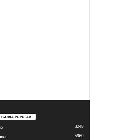
TEGORÍA POPULAR
8249
go
5960
mnas