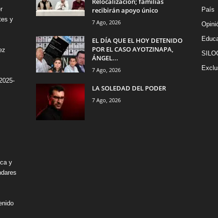
Relocalización; familias
r
recibirán apoyo único
País
tes y
7 Ago, 2026
Opini
Educa
EL DÍA QUE EL HOY DETENIDO
POR EL CASO AYOTZINAPA,
ez
SILO
ÁNGEL...
Exclu
7 Ago, 2026
2025-
LA SOLEDAD DEL PODER
7 Ago, 2026
ica y
ndares
enido