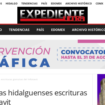
OS
HIDALGO
TENDENCIAS
PAÍS
EDOMEX
ARCHIVO HISTÓRICO
CDMX
O
TENDENCIAS
PAÍS
EDOMEX
ARCHIVO HISTÓRIC
escrituras gratuitas del Infonavit
as hidalguenses escrituras
avit