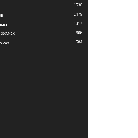
1530
1479
ón
1317
ción
666
GISMOS
584
sivas