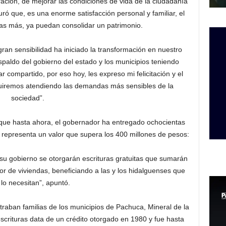
ración, de mejorar las condiciones de vida de la ciudadanía
ró que, es una enorme satisfacción personal y familiar, el
ias más, ya puedan consolidar un patrimonio.
an sensibilidad ha iniciado la transformación en nuestro
espaldo del gobierno del estado y los municipios teniendo
r compartido, por eso hoy, les expreso mi felicitación y el
guiremos atendiendo las demandas más sensibles de la
sociedad”.
que hasta ahora, el gobernador ha entregado ochocientas
a representa un valor que supera los 400 millones de pesos:
su gobierno se otorgarán escrituras gratuitas que sumarán
r de viviendas, beneficiando a las y los hidalguenses que
lo necesitan”, apuntó.
traban familias de los municipios de Pachuca, Mineral de la
crituras data de un crédito otorgado en 1980 y fue hasta