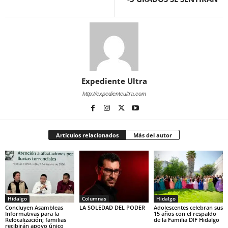
Expediente Ultra
http://expedienteultra.com
Artículos relacionados
Más del autor
Hidalgo
Columnas
Hidalgo
Concluyen Asambleas
LA SOLEDAD DEL PODER
Adolescentes celebran sus
Informativas para la
15 años con el respaldo
Relocalización; familias
de la Familia DIF Hidalgo
recibirán apoyo único