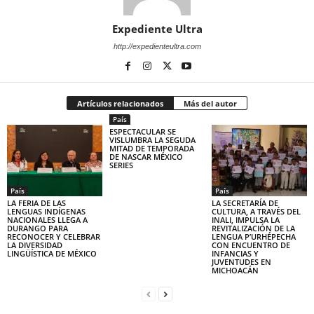
Expediente Ultra
http://expedienteultra.com
Artículos relacionados
Más del autor
País
ESPECTACULAR SE
VISLUMBRA LA SEGUDA
MITAD DE TEMPORADA
DE NASCAR MÉXICO
SERIES
País
País
LA FERIA DE LAS
LA SECRETARÍA DE
LENGUAS INDÍGENAS
CULTURA, A TRAVÉS DEL
NACIONALES LLEGA A
INALI, IMPULSA LA
DURANGO PARA
REVITALIZACIÓN DE LA
RECONOCER Y CELEBRAR
LENGUA P’URHÉPECHA
LA DIVERSIDAD
CON ENCUENTRO DE
LINGÜÍSTICA DE MÉXICO
INFANCIAS Y
JUVENTUDES EN
MICHOACÁN