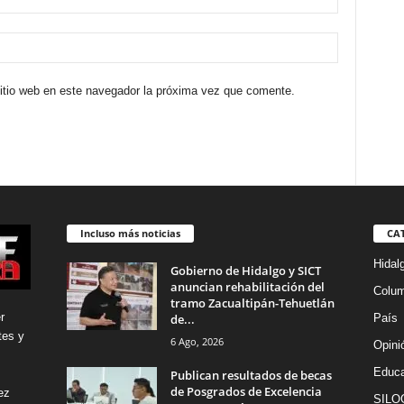
sitio web en este navegador la próxima vez que comente.
Incluso más noticias
CA
Hidal
Gobierno de Hidalgo y SICT
anuncian rehabilitación del
Colu
tramo Zacualtipán-Tehuetlán
r
de...
País
tes y
6 Ago, 2026
Opini
Educa
Publican resultados de becas
de Posgrados de Excelencia
ez
SILO