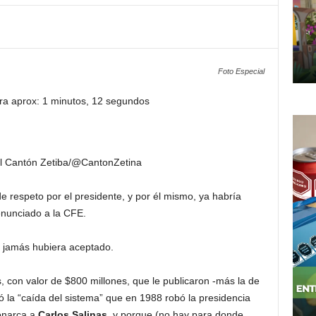
Foto Especial
ra aprox: 1 minutos, 12 segundos
l Cantón Zetiba/@CantonZetina
e respeto por el presidente, y por él mismo, ya habría
enunciado a la CFE.
 jamás hubiera aceptado.
, con valor de $800 millones, que le publicaron -más la de
 la “caída del sistema” que en 1988 robó la presidencia
onarca a
Carlos Salinas
, y porque (no hay para donde