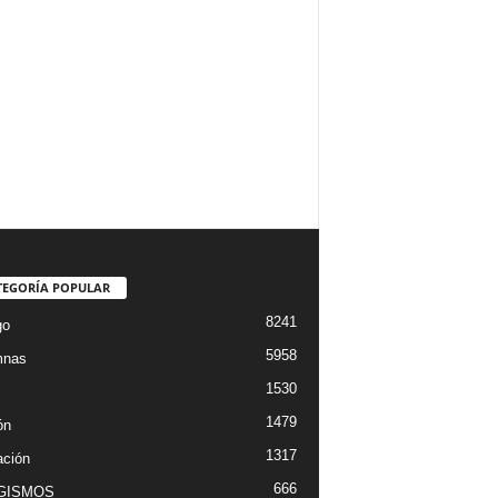
TEGORÍA POPULAR
8241
go
5958
mnas
1530
1479
ón
1317
ción
666
GISMOS