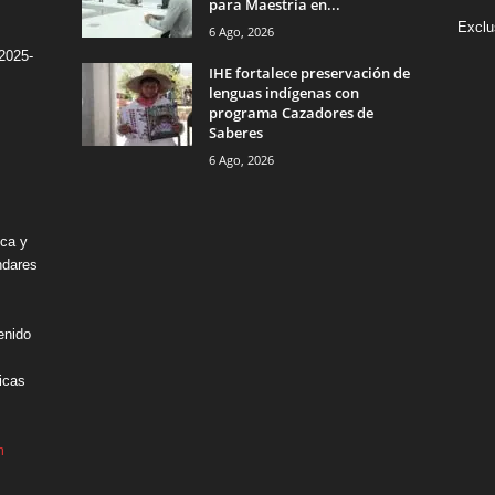
para Maestría en...
Exclu
6 Ago, 2026
2025-
IHE fortalece preservación de
lenguas indígenas con
programa Cazadores de
Saberes
6 Ago, 2026
ica y
ndares
enido
icas
m