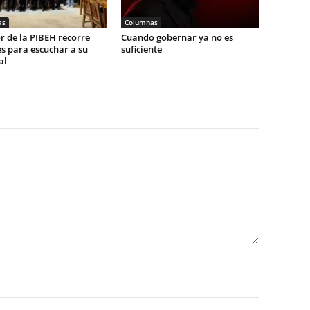
as
Columnas
r de la PIBEH recorre
Cuando gobernar ya no es
s para escuchar a su
suficiente
al