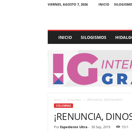
VIERNES, AGOSTO 7, 2026
INICIO
SILOGISMO
E
INICIO
SILOGISMOS
HIDALG
x
p
e
d
i
e
n
t
e
U
Inicio
Columnas
¡RENUNCIA, DINOSAURIO!
l
COLUMNAS
t
¡RENUNCIA, DINO
r
a
Por
Expediente Ultra
-
30 Sep, 2019
1511