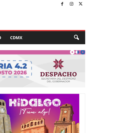
O
CDMX