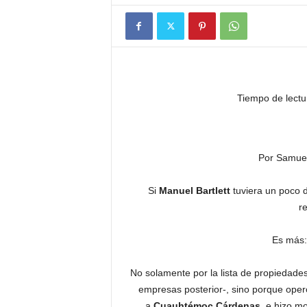
Tiempo de lectu
Por Samue
Si
Manuel Bartlett
tuviera un poco d
r
Es más:
No solamente por la lista de propiedades
empresas posterior-, sino porque operó
a
Cuauhtémoc Cárdenas
, e hizo m