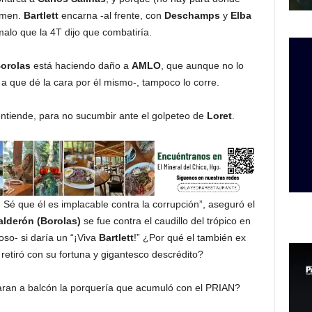
gimen.
Bartlett
encarna -al frente, con
Deschamps
y
Elba
malo que la 4T dijo que combatiría.
orolas
está haciendo daño a
AMLO
, que aunque no lo
a que dé la cara por él mismo-, tampoco lo corre.
entiende, para no sucumbir ante el golpeteo de
Loret
.
. Sé que él es implacable contra la corrupción”, aseguró el
alderón (Borolas)
se fue contra el caudillo del trópico en
oso- si daría un “¡Viva
Bartlett
!” ¿Por qué el también ex
etiró con su fortuna y gigantesco descrédito?
aran a balcón la porquería que acumuló con el PRIAN?