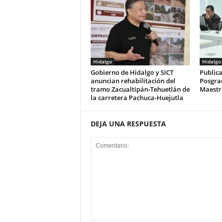
Hidalgo
Hidalgo
Gobierno de Hidalgo y SICT
Publica
anuncian rehabilitación del
Posgra
tramo Zacualtipán-Tehuetlán de
Maestrí
la carretera Pachuca-Huejutla
DEJA UNA RESPUESTA