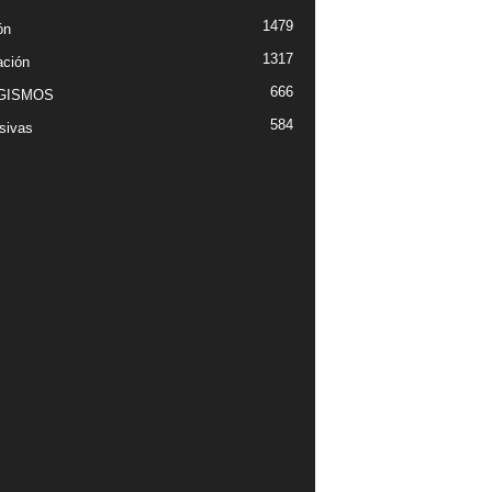
1479
ón
1317
ción
666
GISMOS
584
sivas