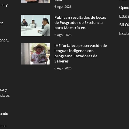
tes y
6 Ago, 2026
Opini
Educa
Publican resultados de becas
de Posgrados de Excelencia
ez
SILO
para Maestría en...
Exclu
6 Ago, 2026
2025-
IHE fortalece preservación de
lenguas indígenas con
programa Cazadores de
Saberes
6 Ago, 2026
ica y
ndares
enido
icas