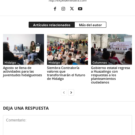
http://expedienteultra.com
Artículos relacionados
Más del autor
Hidalgo
Hidalgo
Columnas
Agosto se llena de
Siembra Contraloría
Gobierno estatal regresa
actividades para las
valores que
a Huazalingo con
juventudes hidalguenses
transformarán el futuro
respuestas a los
de Hidalgo
planteamientos
ciudadanos
DEJA UNA RESPUESTA