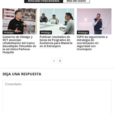
Artículos relacionados
Más del autor
Hidalgo
Hidalgo
Hidalgo
Gobierno de Hidalgo y
Publican resultados de
SSPH da seguimiento a
SICT anuncian
becas de Posgrados de
estrategia de
rehabilitación del tramo
Excelencia para Maestría
coordinación en
Zacualtipán-Tehuetlán de
en el Extranjero
seguridad con
la carretera Pachuca-
municipios
Huejutla
DEJA UNA RESPUESTA