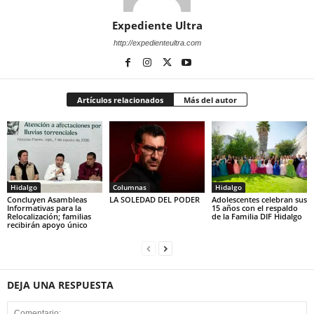
Expediente Ultra
http://expedienteultra.com
Artículos relacionados
Más del autor
Hidalgo
Columnas
Hidalgo
Concluyen Asambleas
LA SOLEDAD DEL PODER
Adolescentes celebran sus
Informativas para la
15 años con el respaldo
Relocalización; familias
de la Familia DIF Hidalgo
recibirán apoyo único
DEJA UNA RESPUESTA