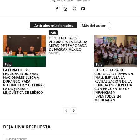
http://expedienteultra.com
Artículos relacionados
Más del autor
País
ESPECTACULAR SE
VISLUMBRA LA SEGUDA
MITAD DE TEMPORADA
DE NASCAR MÉXICO
SERIES
País
País
LA FERIA DE LAS
LA SECRETARÍA DE
LENGUAS INDÍGENAS
CULTURA, A TRAVÉS DEL
NACIONALES LLEGA A
INALI, IMPULSA LA
DURANGO PARA
REVITALIZACIÓN DE LA
RECONOCER Y CELEBRAR
LENGUA P’URHÉPECHA
LA DIVERSIDAD
CON ENCUENTRO DE
LINGÜÍSTICA DE MÉXICO
INFANCIAS Y
JUVENTUDES EN
MICHOACÁN
DEJA UNA RESPUESTA