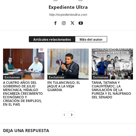
Expediente Ultra
http://expedienteultra.com
Artículos relacionados
Más del autor
Exclusivas
Exclusivas
Exclusivas
A CUATRO AÑOS DEL
EN TULANCINGO; EL
TANIA, TATIANA Y
GOBIERNO DE JULIO
JAQUE A LA VIEJA
CUAUHTÉMOC; LA
MENCHACA, HIDALGO
GUARDIA
SIMULACIÓN DE LA
ENCABEZA CRECIMIENTO
PUREZA Y EL NÁUFRAGO
ECONÓMICO Y
DEL SENADO
CREACIÓN DE EMPLEOS,
EN EL PAÍS
DEJA UNA RESPUESTA