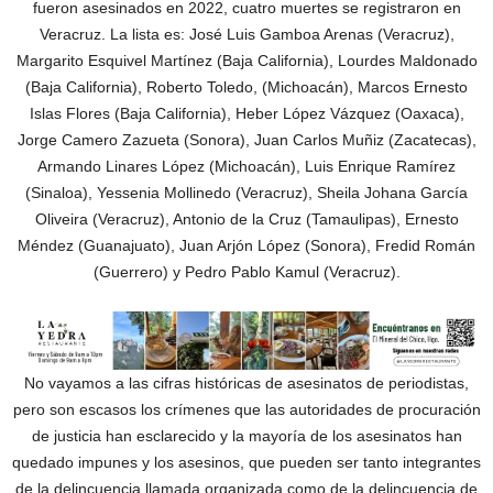
fueron asesinados en 2022, cuatro muertes se registraron en
Veracruz. La lista es: José Luis Gamboa Arenas (Veracruz),
Margarito Esquivel Martínez (Baja California), Lourdes Maldonado
(Baja California), Roberto Toledo, (Michoacán), Marcos Ernesto
Islas Flores (Baja California), Heber López Vázquez (Oaxaca),
Jorge Camero Zazueta (Sonora), Juan Carlos Muñiz (Zacatecas),
Armando Linares López (Michoacán), Luis Enrique Ramírez
(Sinaloa), Yessenia Mollinedo (Veracruz), Sheila Johana García
Oliveira (Veracruz), Antonio de la Cruz (Tamaulipas), Ernesto
Méndez (Guanajuato), Juan Arjón López (Sonora), Fredid Román
(Guerrero) y Pedro Pablo Kamul (Veracruz).
No vayamos a las cifras históricas de asesinatos de periodistas,
pero son escasos los crímenes que las autoridades de procuración
de justicia han esclarecido y la mayoría de los asesinatos han
quedado impunes y los asesinos, que pueden ser tanto integrantes
de la delincuencia llamada organizada como de la delincuencia de