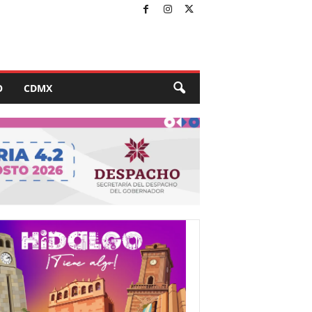
O
CDMX