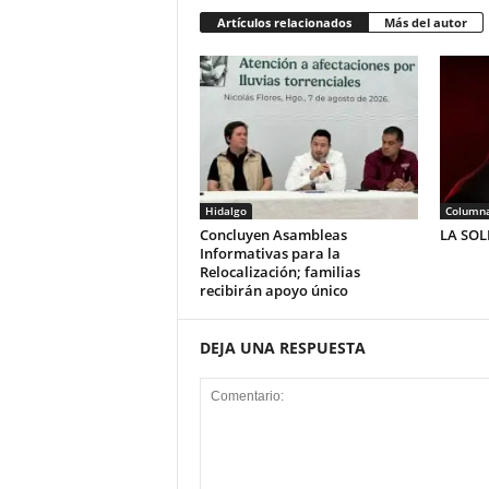
Artículos relacionados
Más del autor
Hidalgo
Column
Concluyen Asambleas
LA SO
Informativas para la
Relocalización; familias
recibirán apoyo único
DEJA UNA RESPUESTA