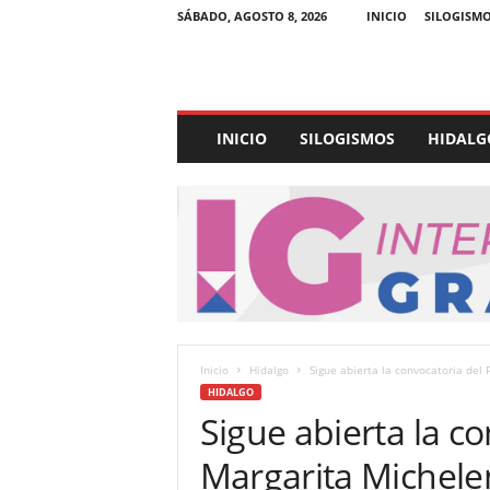
SÁBADO, AGOSTO 8, 2026
INICIO
SILOGISM
E
INICIO
SILOGISMOS
HIDALG
x
p
e
d
i
e
n
t
e
U
Inicio
Hidalgo
Sigue abierta la convocatoria del
l
HIDALGO
t
Sigue abierta la c
r
a
Margarita Michele