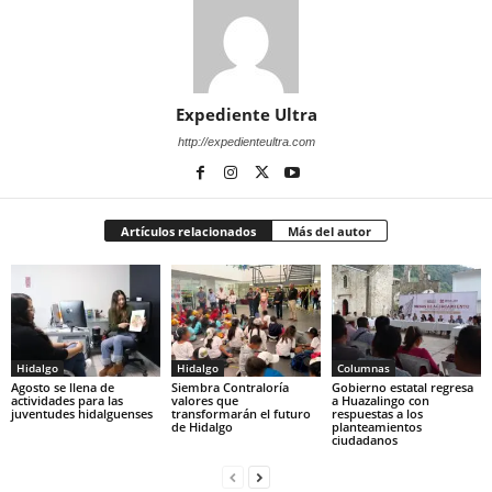
Expediente Ultra
http://expedienteultra.com
Artículos relacionados
Más del autor
Hidalgo
Hidalgo
Columnas
Agosto se llena de
Siembra Contraloría
Gobierno estatal regresa
actividades para las
valores que
a Huazalingo con
juventudes hidalguenses
transformarán el futuro
respuestas a los
de Hidalgo
planteamientos
ciudadanos