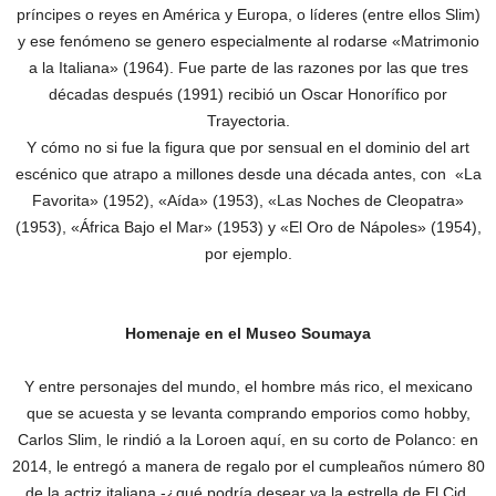
príncipes o reyes en América y Europa, o líderes (entre ellos Slim)
y ese fenómeno se genero especialmente al rodarse «Matrimonio
a la Italiana» (1964). Fue parte de las razones por las que tres
décadas después (1991) recibió un Oscar Honorífico por
Trayectoria.
Y cómo no si fue la figura que por sensual en el dominio del art
escénico que atrapo a millones desde una década antes, con «La
Favorita» (1952), «Aída» (1953), «Las Noches de Cleopatra»
(1953), «África Bajo el Mar» (1953) y «El Oro de Nápoles» (1954),
por ejemplo.
Homenaje en el Museo Soumaya
Y entre personajes del mundo, el hombre más rico, el mexicano
que se acuesta y se levanta comprando emporios como hobby,
Carlos Slim, le rindió a la Loroen aquí, en su corto de Polanco: en
2014, le entregó a manera de regalo por el cumpleaños número 80
de la actriz italiana -¿qué podría desear ya la estrella de El Cid,