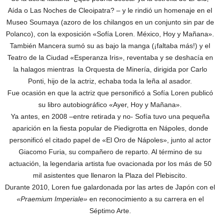
Aída o Las Noches de Cleoipatra? – y le rindió un homenaje en el
Museo Soumaya (azoro de los chilangos en un conjunto sin par de
Polanco), con la exposición «Sofía Loren. México, Hoy y Mañana».
También Mancera sumó su as bajo la manga (¡faltaba más!) y el
Teatro de la Ciudad «Esperanza Iris», reventaba y se deshacía en
la halagos mientras la Orquesta de Minería, dirigida por Carlo
Ponti, hijo de la actriz, echaba toda la leña al asador.
Fue ocasión en que la actriz que personificó a Sofía Loren publicó
su libro autobiográfico «Ayer, Hoy y Mañana».
Ya antes, en 2008 –entre retirada y no- Sofía tuvo una pequeña
aparición en la fiesta popular de Piedigrotta en Nápoles, donde
personificó el citado papel de «El Oro de Nápoles», junto al actor
Giacomo Furia, su compañero de reparto. Al término de su
actuación, la legendaria artista fue ovacionada por los más de 50
mil asistentes que llenaron la Plaza del Plebiscito.
Durante 2010, Loren fue galardonada por las artes de Japón con el
«Praemium Imperiale»
en reconocimiento a su carrera en el
Séptimo Arte.