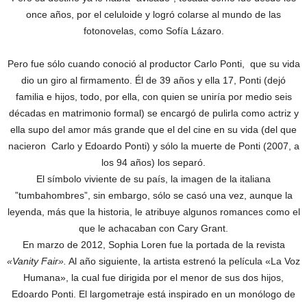
once años, por el celuloide y logró colarse al mundo de las
fotonovelas, como Sofía Lázaro.
Pero fue sólo cuando conoció al productor Carlo Ponti, que su vida
dio un giro al firmamento. Él de 39 años y ella 17, Ponti (dejó
familia e hijos, todo, por ella, con quien se uniría por medio seis
décadas en matrimonio formal) se encargó de pulirla como actriz y
ella supo del amor más grande que el del cine en su vida (del que
nacieron Carlo y Edoardo Ponti) y sólo la muerte de Ponti (2007, a
los 94 años) los separó.
El símbolo viviente de su país, la imagen de la italiana
”tumbahombres”, sin embargo, sólo se casó una vez, aunque la
leyenda, más que la historia, le atribuye algunos romances como el
que le achacaban con Cary Grant.
En marzo de 2012, Sophia Loren fue la portada de la revista
«Vanity Fair».
Al año siguiente, la artista estrenó la película «La Voz
Humana», la cual fue dirigida por el menor de sus dos hijos,
Edoardo Ponti. El largometraje está inspirado en un monólogo de