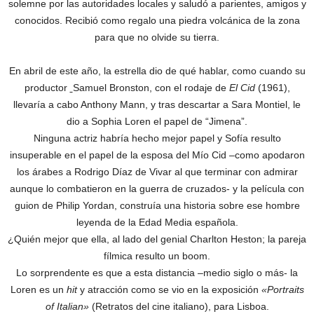
solemne por las autoridades locales y saludó a parientes, amigos y
conocidos. Recibió como regalo una piedra volcánica de la zona
para que no olvide su tierra.
En abril de este año, la estrella dio de qué hablar, como cuando su
productor
Samuel Bronston, con el rodaje de
El Cid
(1961),
llevaría a cabo Anthony Mann, y tras descartar a Sara Montiel, le
dio a Sophia Loren el papel de “Jimena”.
Ninguna actriz habría hecho mejor papel y Sofía resulto
insuperable en el papel de la esposa del Mío Cid –como apodaron
los árabes a Rodrigo Díaz de Vivar al que terminar con admirar
aunque lo combatieron en la guerra de cruzados- y la película con
guion de Philip Yordan, construía una historia sobre ese hombre
leyenda de la Edad Media española.
¿Quién mejor que ella, al lado del genial Charlton Heston; la pareja
fílmica resulto un boom.
Lo sorprendente es que a esta distancia –medio siglo o más- la
Loren es un
hit
y atracción como se vio en la exposición
«Portraits
of Italian»
(Retratos del cine italiano), para Lisboa.