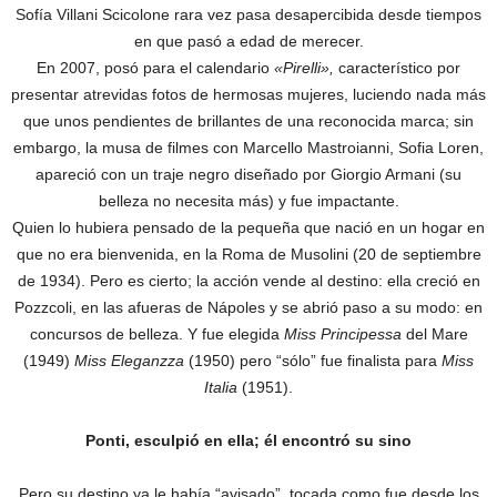
Sofía Villani Scicolone rara vez pasa desapercibida desde tiempos
en que pasó a edad de merecer.
En 2007, posó para el calendario
«Pirelli»,
característico por
presentar atrevidas fotos de hermosas mujeres, luciendo nada más
que unos pendientes de brillantes de una reconocida marca; sin
embargo, la musa de filmes con Marcello Mastroianni, Sofia Loren,
apareció con un traje negro diseñado por Giorgio Armani (su
belleza no necesita más) y fue impactante.
Quien lo hubiera pensado de la pequeña que nació en un hogar en
que no era bienvenida, en la Roma de Musolini (20 de septiembre
de 1934). Pero es cierto; la acción vende al destino: ella creció en
Pozzcoli, en las afueras de Nápoles y se abrió paso a su modo: en
concursos de belleza. Y fue elegida
Miss Principessa
del Mare
(1949)
Miss Eleganzza
(1950) pero “sólo” fue finalista para
Miss
Italia
(1951).
Ponti, esculpió en ella; él encontró su sino
Pero su destino ya le había “avisado”, tocada como fue desde los