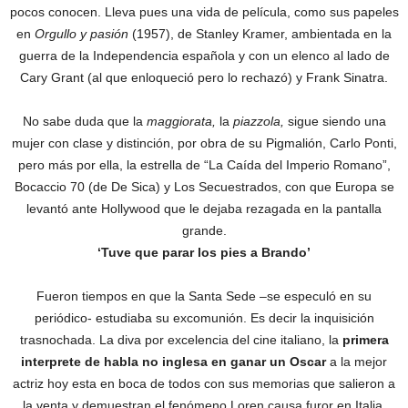
pocos conocen. Lleva pues una vida de película, como sus papeles
en
Orgullo y pasión
(1957), de Stanley Kramer, ambientada en la
guerra de la Independencia española y con un elenco al lado de
Cary Grant (al que enloqueció pero lo rechazó) y Frank Sinatra.
No sabe duda que la
maggiorata,
la
piazzola,
sigue siendo una
mujer con clase y distinción, por obra de su Pigmalión, Carlo Ponti,
pero más por ella, la estrella de “La Caída del Imperio Romano”,
Bocaccio 70 (de De Sica) y Los Secuestrados, con que Europa se
levantó ante Hollywood que le dejaba rezagada en la pantalla
grande.
‘Tuve que parar los pies a Brando’
Fueron tiempos en que la Santa Sede –se especuló en su
periódico- estudiaba su excomunión. Es decir la inquisición
trasnochada. La diva por excelencia del cine italiano, la
primera
interprete de habla no inglesa en ganar un Oscar
a la mejor
actriz hoy esta en boca de todos con sus memorias que salieron a
la venta y demuestran el fenómeno Loren causa furor en Italia,