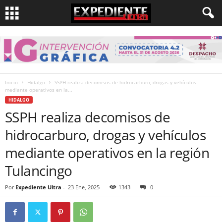
Inicio
Hidalgo
SSPH realiza decomisos de hidrocarburo, drogas y vehículos
mediante operativos en la...
HIDALGO
SSPH realiza decomisos de
hidrocarburo, drogas y vehículos
mediante operativos en la región
Tulancingo
Por
Expediente Ultra
-
23 Ene, 2025
1343
0