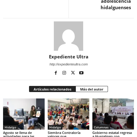
adolescencia
hidalguenses
Expediente Ultra
http://expedienteultra.com
Artículos relacionados
Más del autor
Hidalgo
Hidalgo
Columnas
Agosto se llena de
Siembra Contraloría
Gobierno estatal regresa
actividades para las
valores que
a Huazalingo con