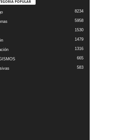
TEGORÍA POPULAR
8234
go
5958
mnas
1530
1479
ón
1316
ción
665
GISMOS
583
sivas