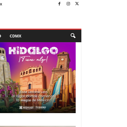
X
O
CDMX