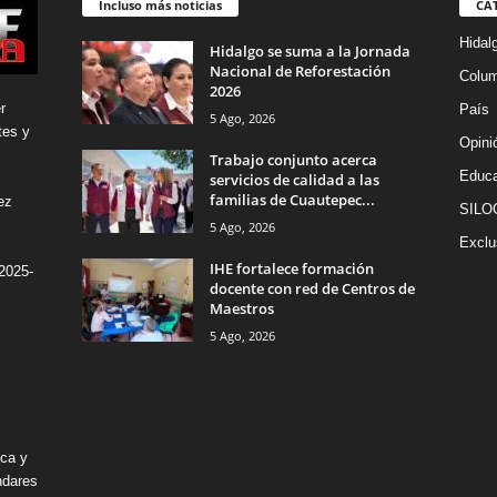
Incluso más noticias
CA
Hidal
Hidalgo se suma a la Jornada
Nacional de Reforestación
Colu
2026
r
País
5 Ago, 2026
tes y
Opini
Trabajo conjunto acerca
Educa
servicios de calidad a las
familias de Cuautepec...
ez
SILO
5 Ago, 2026
Exclu
IHE fortalece formación
2025-
docente con red de Centros de
Maestros
5 Ago, 2026
ica y
ndares