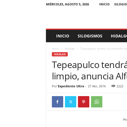
MIÉRCOLES, AGOSTO 5, 2026
INICIO
SILOGI
E
INICIO
SILOGISMOS
HIDALG
x
p
Inicio
Hidalgo
Tepeapulco tendrá un mercado higi
e
HIDALGO
d
Tepeapulco tendrá
i
e
limpio, anuncia Al
n
t
e
Por
Expediente Ultra
-
27 Abr, 2016
2222
U
l
t
r
a
Pr