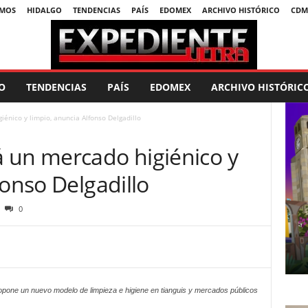
SMOS
HIDALGO
TENDENCIAS
PAÍS
EDOMEX
ARCHIVO HISTÓRICO
CDM
O
TENDENCIAS
PAÍS
EDOMEX
ARCHIVO HISTÓRIC
énico y limpio, anuncia Alfonso Delgadillo
 un mercado higiénico y
fonso Delgadillo
0
opone un nuevo modelo de limpieza e higiene en tianguis y mercados públicos