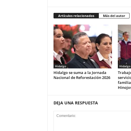
Artículos relacionados
Más del autor
Hidalgo
Hidalgo
Hidalgo se suma a la Jornada
Trabaj
Nacional de Reforestación 2026
servici
familia
Hinojo
DEJA UNA RESPUESTA