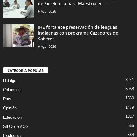
de Excelencia para Maestría en...
6 Ago, 2026
IHE fortalece preservación de lenguas
indígenas con programa Cazadores de
Saberes
6 Ago, 2026
CATEGORÍA POPULAR
8241
Hidalgo
5958
Columnas
1530
País
1479
Opinión
1317
Educación
666
SILOGISMOS
584
Exclusivas