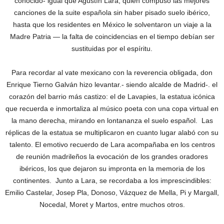
conocido- igual que Agustín Lara, quien compuso las mejores
canciones de la suite española sin haber pisado suelo ibérico,
hasta que los residentes en México le solventaron un viaje a la
Madre Patria — la falta de coincidencias en el tiempo debían ser
sustituidas por el espíritu.
Para recordar al vate mexicano con la reverencia obligada, don
Enrique Tierno Galván hizo levantar.- siendo alcalde de Madrid-. el
corazón del barrio más castizo: el de Lavapies, la estatua icónica
que recuerda e inmortaliza al músico poeta con una copa virtual en
la mano derecha, mirando en lontananza el suelo español. Las
réplicas de la estatua se multiplicaron en cuanto lugar alabó con su
talento. El emotivo recuerdo de Lara acompañaba en los centros
de reunión madrileños la evocación de los grandes oradores
ibéricos, los que dejaron su impronta en la memoria de los
continentes. Junto a Lara, se recordaba a los imprescindibles:
Emilio Castelar, Josep Pla, Donoso, Vázquez de Mella, Pi y Margall,
Nocedal, Moret y Martos, entre muchos otros.