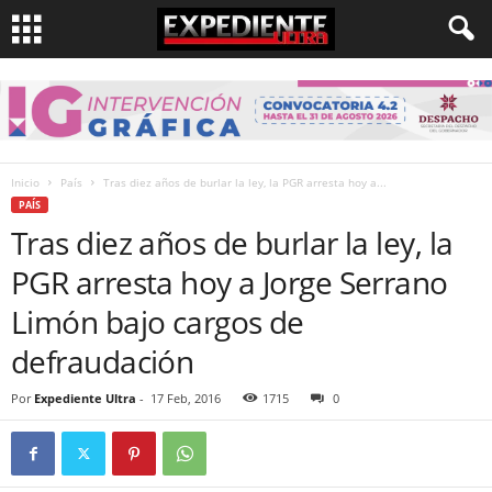
Inicio
País
Tras diez años de burlar la ley, la PGR arresta hoy a...
PAÍS
Tras diez años de burlar la ley, la
PGR arresta hoy a Jorge Serrano
Limón bajo cargos de
defraudación
Por
Expediente Ultra
-
17 Feb, 2016
1715
0