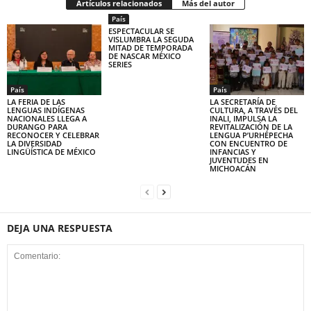
Artículos relacionados
Más del autor
País
ESPECTACULAR SE
VISLUMBRA LA SEGUDA
MITAD DE TEMPORADA
DE NASCAR MÉXICO
SERIES
País
País
LA FERIA DE LAS
LA SECRETARÍA DE
LENGUAS INDÍGENAS
CULTURA, A TRAVÉS DEL
NACIONALES LLEGA A
INALI, IMPULSA LA
DURANGO PARA
REVITALIZACIÓN DE LA
RECONOCER Y CELEBRAR
LENGUA P’URHÉPECHA
LA DIVERSIDAD
CON ENCUENTRO DE
LINGÜÍSTICA DE MÉXICO
INFANCIAS Y
JUVENTUDES EN
MICHOACÁN
DEJA UNA RESPUESTA