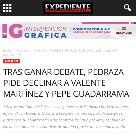
Inicio
Hidalgo
TRAS GANAR DEBATE, PEDRAZA PIDE DECLINAR A VALENTE
MARTÍNEZ Y...
HIDALGO
TRAS GANAR DEBATE, PEDRAZA
PIDE DECLINAR A VALENTE
MARTÍNEZ Y PEPE GUADARRAMA
* El precandidato del Sol Azteca al gobierno de Hidalgo, charló de manera
informal con Expediente Ultra, a la espera de que su partido designe a
quien será su abanderado a los comicios de junio próximo, confiado en
encabezar además los sondeos de opinión que lo ubican como favorito