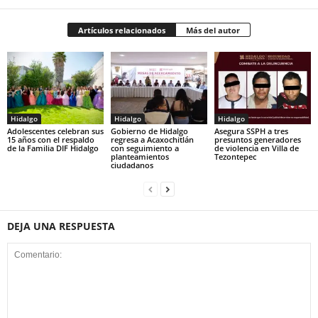
Artículos relacionados
Más del autor
Hidalgo
Hidalgo
Hidalgo
Adolescentes celebran sus
Gobierno de Hidalgo
Asegura SSPH a tres
15 años con el respaldo
regresa a Acaxochitlán
presuntos generadores
de la Familia DIF Hidalgo
con seguimiento a
de violencia en Villa de
planteamientos
Tezontepec
ciudadanos
DEJA UNA RESPUESTA