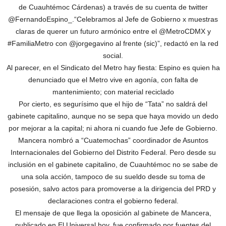
de Cuauhtémoc Cárdenas) a través de su cuenta de twitter
@FernandoEspino_.“Celebramos al Jefe de Gobierno x muestras
claras de querer un futuro armónico entre el @MetroCDMX y
#FamiliaMetro con @jorgegavino al frente (sic)”, redactó en la red
social.
Al parecer, en el Sindicato del Metro hay fiesta: Espino es quien ha
denunciado que el Metro vive en agonía, con falta de
mantenimiento; con material reciclado
Por cierto, es segurísimo que el hijo de “Tata” no saldrá del
gabinete capitalino, aunque no se sepa que haya movido un dedo
por mejorar a la capital; ni ahora ni cuando fue Jefe de Gobierno.
Mancera nombró a “Cuatemochas” coordinador de Asuntos
Internacionales del Gobierno del Distrito Federal. Pero desde su
inclusión en el gabinete capitalino, de Cuauhtémoc no se sabe de
una sola acción, tampoco de su sueldo desde su toma de
posesión, salvo actos para promoverse a la dirigencia del PRD y
declaraciones contra el gobierno federal.
El mensaje de que llega la oposición al gabinete de Mancera,
publicado en El Universal hoy, fue confirmado por fuentes del