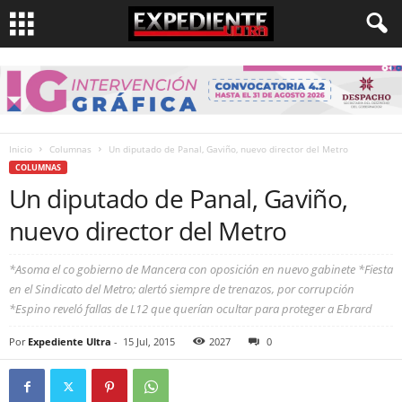
Inicio
Columnas
Un diputado de Panal, Gaviño, nuevo director del Metro
COLUMNAS
Un diputado de Panal, Gaviño,
nuevo director del Metro
*Asoma el co gobierno de Mancera con oposición en nuevo gabinete *Fiesta
en el Sindicato del Metro; alertó siempre de trenazos, por corrupción
*Espino reveló fallas de L12 que querían ocultar para proteger a Ebrard
Por
Expediente Ultra
-
15 Jul, 2015
2027
0