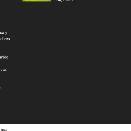
ica y
ndares
enido
icas
m
Ultra