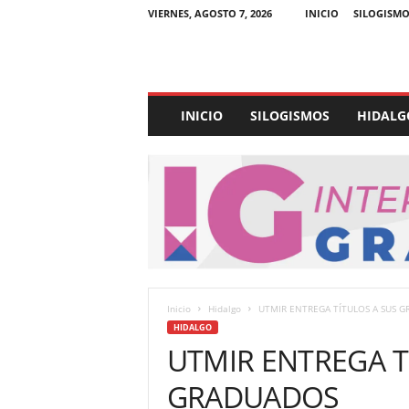
VIERNES, AGOSTO 7, 2026
INICIO
SILOGISMO
E
INICIO
SILOGISMOS
HIDALG
x
p
e
d
i
e
n
t
e
U
Inicio
Hidalgo
UTMIR ENTREGA TÍTULOS A SUS 
l
HIDALGO
t
UTMIR ENTREGA T
r
a
GRADUADOS