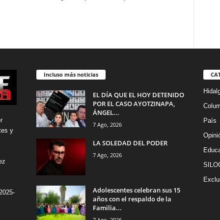
Incluso más noticias
CA
Hidal
EL DÍA QUE EL HOY DETENIDO
POR EL CASO AYOTZINAPA,
Colu
ÁNGEL...
r
País
7 Ago, 2026
tes y
Opini
LA SOLEDAD DEL PODER
Educa
7 Ago, 2026
ez
SILO
Exclu
Adolescentes celebran sus 15
2025-
años con el respaldo de la
Familia...
7 Ago, 2026