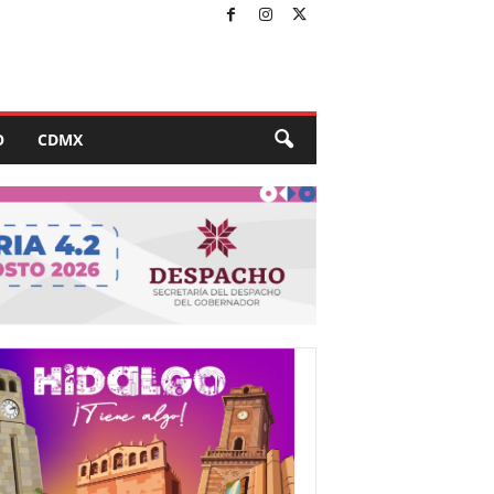
O
CDMX