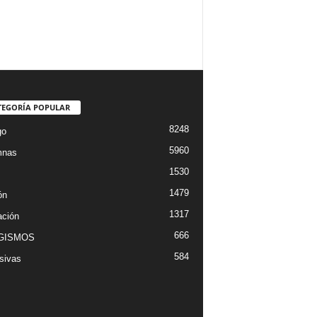
TEGORÍA POPULAR
8248
go
5960
mnas
1530
1479
ón
1317
ción
666
GISMOS
584
sivas