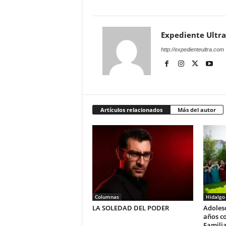
Expediente Ultra
http://expedienteultra.com
Artículos relacionados
Más del autor
Columnas
Hidalgo
LA SOLEDAD DEL PODER
Adolesc
años co
Familia