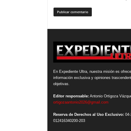
En Expediente Ultra, nuestra misión es ofrece
información exclusiva y opiniones trascenden
objetivas.
Editor responsable:
Antonio Ortigoza Vázqu
ortigozaantonio2026@gmail.com
Reserva de Derechos al Uso Exclusivo:
04-
012416340200-203