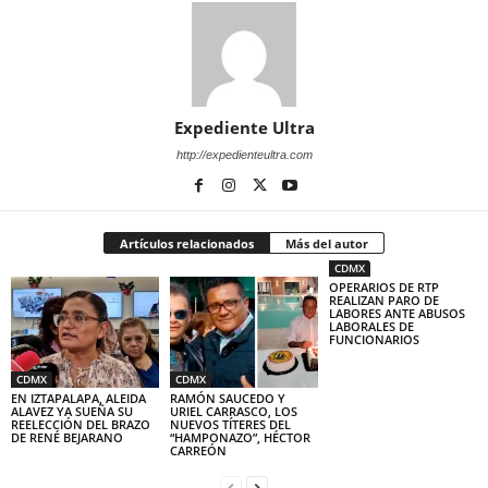
Expediente Ultra
http://expedienteultra.com
Artículos relacionados
Más del autor
CDMX
OPERARIOS DE RTP
REALIZAN PARO DE
LABORES ANTE ABUSOS
LABORALES DE
FUNCIONARIOS
CDMX
CDMX
EN IZTAPALAPA, ALEIDA
RAMÓN SAUCEDO Y
ALAVEZ YA SUEÑA SU
URIEL CARRASCO, LOS
REELECCIÓN DEL BRAZO
NUEVOS TÍTERES DEL
DE RENÉ BEJARANO
“HAMPONAZO”, HÉCTOR
CARREÓN