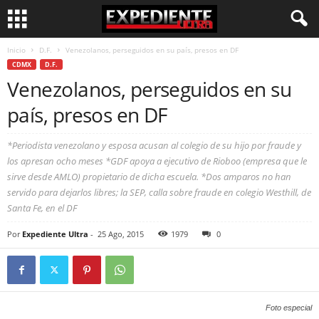
Inicio
D.F.
Venezolanos, perseguidos en su país, presos en DF
CDMX
D.F.
Venezolanos, perseguidos en su
país, presos en DF
*Periodista venezolano y esposa acusan al colegio de su hijo por fraude y
los apresan ocho meses *GDF apoya a ejecutivo de Rioboo (empresa que le
sirve desde AMLO) propietario de dicha escuela. *Dos amparos no han
servido para dejarlos libres; la SEP, calla sobre fraude en colegio Westhill, de
Santa Fe, en el DF
Por
Expediente Ultra
-
25 Ago, 2015
1979
0
Foto especial