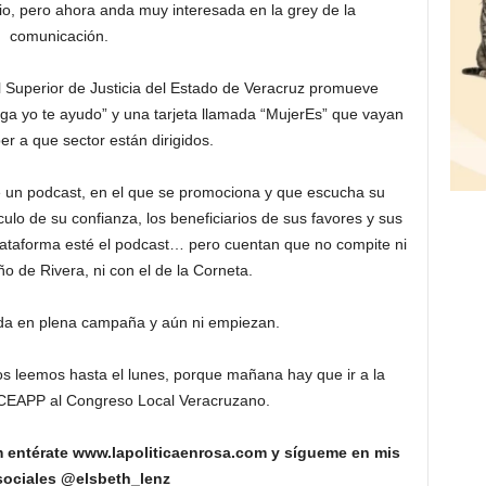
io, pero ahora anda muy interesada en la grey de la
comunicación.
l Superior de Justicia del Estado de Veracruz promueve
 yo te ayudo” y una tarjeta llamada “MujerEs” que vayan
er a que sector están dirigidos.
e un podcast, en el que se promociona y que escucha su
ulo de su confianza, los beneficiarios de sus favores y sus
lataforma esté el podcast… pero cuentan que no compite ni
ño de Rivera, ni con el de la Corneta.
nda en plena campaña y aún ni empiezan.
 nos leemos hasta el lunes, porque mañana hay que ir a la
CEAPP al Congreso Local Veracruzano.
entérate www.lapoliticaenrosa.com y sígueme en mis
sociales @elsbeth_lenz