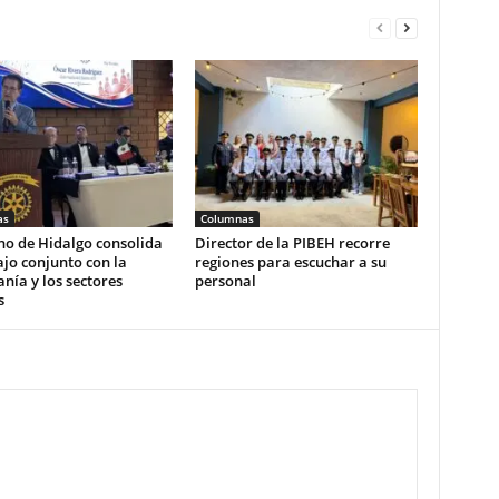
as
Columnas
no de Hidalgo consolida
Director de la PIBEH recorre
ajo conjunto con la
regiones para escuchar a su
nía y los sectores
personal
s