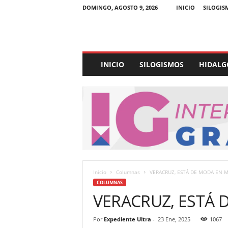
DOMINGO, AGOSTO 9, 2026
INICIO
SILOGIS
E
INICIO
SILOGISMOS
HIDALG
x
p
e
d
i
e
n
t
e
U
Inicio
Columnas
VERACRUZ, ESTÁ DE MODA EN 
l
COLUMNAS
t
VERACRUZ, ESTÁ 
r
a
Por
Expediente Ultra
-
23 Ene, 2025
1067