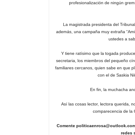
profesionalización de ningún grem
La magistrada presidenta del Tribuna
además, una campaña muy extraña “Amiga
ustedes a sab
Y tiene ratísimo que la togada produc
secretaria, los miembros del pequeño círc
familiares cercanos, quien sabe en que p
con el de Saskia Ni
En fin, la muchacha a
Así las cosas lector, lectora querida,
comparecencia de la 
Comente politicaenrosa@outlook.com 
redes 