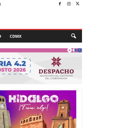
X
O
CDMX