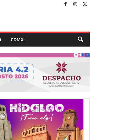
O
CDMX