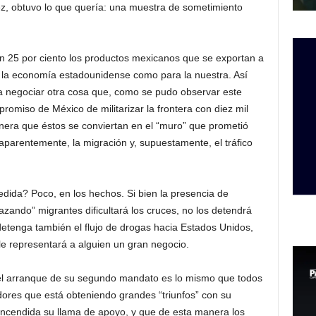
vez, obtuvo lo que quería: una muestra de sometimiento
 25 por ciento los productos mexicanos que se exportan a
 la economía estadounidense como para la nuestra. Así
a negociar otra cosa que, como se pudo observar este
promiso de México de militarizar la frontera con diez mil
era que éstos se conviertan en el “muro” que prometió
parentemente, la migración y, supuestamente, el tráfico
ida? Poco, en los hechos. Si bien la presencia de
azando” migrantes dificultará los cruces, no los detendrá
detenga también el flujo de drogas hacia Estados Unidos,
 le representará a alguien un gran negocio.
el arranque de su segundo mandato es lo mismo que todos
idores que está obteniendo grandes “triunfos” con su
 encendida su llama de apoyo, y que de esta manera los