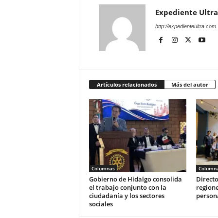
Expediente Ultra
http://expedienteultra.com
Artículos relacionados
Más del autor
Columnas
Column
Gobierno de Hidalgo consolida
Directo
el trabajo conjunto con la
regione
ciudadanía y los sectores
person
sociales