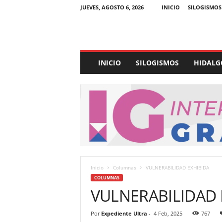
JUEVES, AGOSTO 6, 2026
INICIO
SILOGISMOS
E
INICIO
SILOGISMOS
HIDALG
x
p
e
d
i
e
n
t
e
U
Inicio
Columnas
VULNERABILIDAD EXHIBIDA
l
COLUMNAS
t
VULNERABILIDAD 
r
a
Por
Expediente Ultra
-
4 Feb, 2025
767