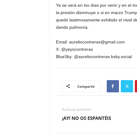
Ya se verá en los días por venir y en el 
la presión disminuye o si en marzo Trump 
quedó lastimosamente exhibido el nivel de 
dando pulmonía.
Email: aureliocontreras@gmail.com
X: @yeyocontreras
BlueSky: @aureliocontreras.bsky.social
Compartir
Artículo anterior
¡AY! NO OS ESPANTÉIS