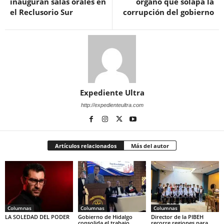
inauguran salas orales en
órgano que solapa la
el Reclusorio Sur
corrupción del gobierno
Expediente Ultra
http://expedienteultra.com
Artículos relacionados
Más del autor
Columnas
Columnas
Columnas
LA SOLEDAD DEL PODER
Gobierno de Hidalgo
Director de la PIBEH
consolida el trabajo
recorre regiones para