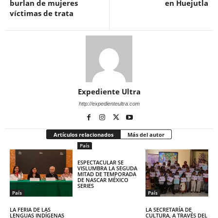
burlan de mujeres
en Huejutla
víctimas de trata
Expediente Ultra
http://expedienteultra.com
Artículos relacionados
Más del autor
País
ESPECTACULAR SE
VISLUMBRA LA SEGUDA
MITAD DE TEMPORADA
DE NASCAR MÉXICO
SERIES
País
País
LA FERIA DE LAS
LA SECRETARÍA DE
LENGUAS INDÍGENAS
CULTURA, A TRAVÉS DEL