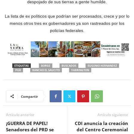
despojado de sus tierras a gente humilde.
La lista de ex políticos que podrían ser procesados, crece y por lo
menos otros tres ex gobernadores ya son rastreados por los
policías federales.
ETIQUETAS
BORGE
BUSCADOS
EUGENIO HERNANDEZ
PGR
RANCHO EL SAUCITO
YARRINGTON
Compartir
Artículo anterior
Artículo siguiente
¡GUERRA DE PAPEL!
CDI anuncia la creación
Senadores del PRD se
del Centro Ceremonial