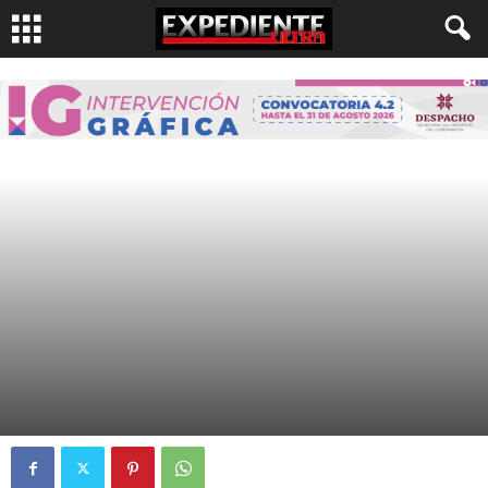
PAÍS
Por
Expediente Ultra
-
1 Nov, 2016
2137
0