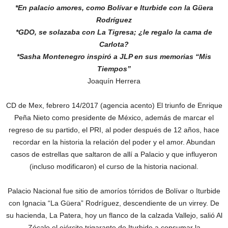
*En palacio amores, como Bolívar e Iturbide con la Güera
Rodríguez
*GDO, se solazaba con La Tigresa; ¿le regalo la cama de
Carlota?
*Sasha Montenegro inspiró a JLP en sus memorias “Mis
Tiempos”
Joaquín Herrera
CD de Mex, febrero 14/2017 (agencia acento) El triunfo de Enrique
Peña Nieto como presidente de México, además de marcar el
regreso de su partido, el PRI, al poder después de 12 años, hace
recordar en la historia la relación del poder y el amor. Abundan
casos de estrellas que saltaron de allí a Palacio y que influyeron
(incluso modificaron) el curso de la historia nacional.
Palacio Nacional fue sitio de amoríos tórridos de Bolívar o Iturbide
con Ignacia “La Güera” Rodríguez, descendiente de un virrey. De
su hacienda, La Patera, hoy un flanco de la calzada Vallejo, salió Al
Zócalo el ejército trigarante de Iturbide a consumar la