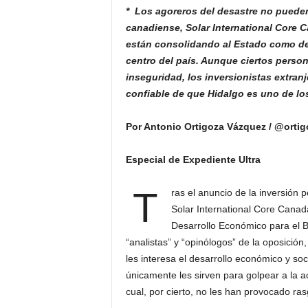
* Los agoreros del desastre no pueden
canadiense, Solar International Core C
están
consolidando al Estado como des
centro del país. Aunque ciertos person
inseguridad, los inversionistas extran
confiable de que Hidalgo es uno de l
Por Antonio Ortigoza Vázquez / @orti
Especial de Expediente Ultra
T
ras el anuncio de la inversión 
Solar International Core Canada
Desarrollo Económico para el B
“analistas” y “opinólogos” de la oposició
les interesa el desarrollo económico y so
únicamente les sirven para golpear a la a
cual, por cierto, no les han provocado ra