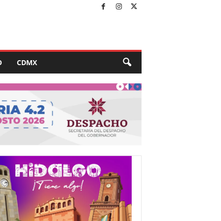
O
CDMX