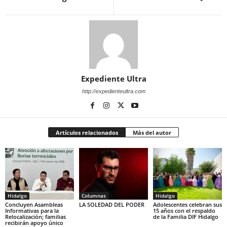
Expediente Ultra
http://expedienteultra.com
Artículos relacionados
Más del autor
Hidalgo
Columnas
Hidalgo
Concluyen Asambleas
LA SOLEDAD DEL PODER
Adolescentes celebran sus
Informativas para la
15 años con el respaldo
Relocalización; familias
de la Familia DIF Hidalgo
recibirán apoyo único