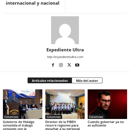
internacional y nacional
Expediente Ultra
http://expedienteultra.com
Artículos relacionados
Más del autor
Columnas
Columnas
Columnas
Gobierno de Hidalgo
Director de la PIBEH
Cuando gobernar ya no
consolida el trabajo
recorre regiones para
es suficiente
conjunto con la
escuchar a su personal