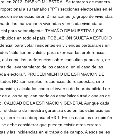
 federal en 2012. DISEÑO MUESTRAL Se tomaron de manera
 proporcional a su tamaño (PPT) secciones electorales en el
sección se seleccionaron 2 manzanas (o grupo de viviendas
una de las manzanas 5 viviendas y en cada vivienda un
ncial para votar vigente. TAMAÑO DE MUESTRA 1,000
istribuidos en todo el país. POBLACIÓN SUJETA A ESTUDIO
ncial para votar residentes en viviendas particulares en
tados “sólo tienen validez para expresar las preferencias
n, así como las preferencias sobre consultas populares, de
cas del levantamiento de los datos o, en el caso de las
jornada electoral”. PROCEDIMIENTO DE ESTIMACIÓN DE
dos NO son simples frecuencias de respuestas, sino
ansión, calculados como el inverso de la probabilidad de
r de ellos se aplican modelos estadísticos tradicionales de
treo. CALIDAD DE LA ESTIMACIÓN GENERAL Aunque cada
o, el diseño de muestra garantiza que en las estimaciones
 el error no sobrepasa el ±3.1. En los estudios de opinión
 se debe considerar que pueden existir otros errores
as y las incidencias en el trabajo de campo. A esos se les