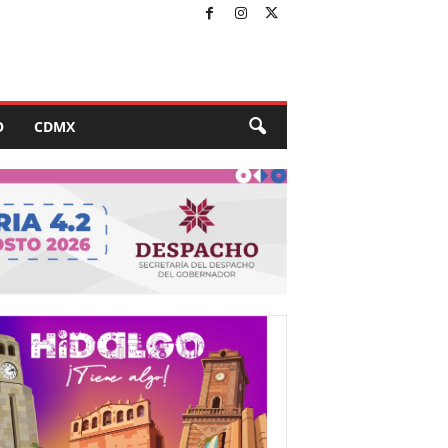
O
CDMX