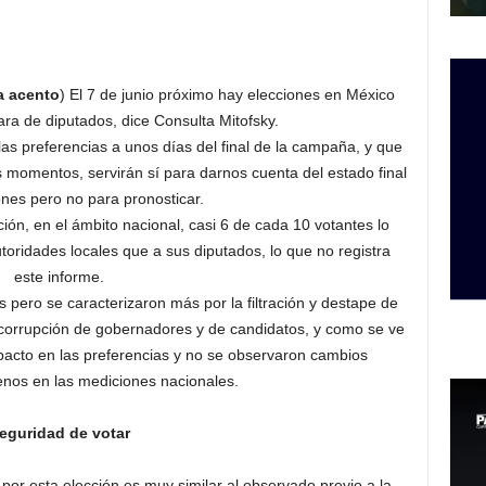
a acento
) El 7 de junio próximo hay elecciones en México
ra de diputados, dice Consulta Mitofsky.
las preferencias a unos días del final de la campaña, y que
s momentos, servirán sí para darnos cuenta del estado final
ones pero no para pronosticar.
ción, en el ámbito nacional, casi 6 de cada 10 votantes lo
oridades locales que a sus diputados, lo que no registra
este informe.
ero se caracterizaron más por la filtración y destape de
 corrupción de gobernadores y de candidatos, y como se ve
pacto en las preferencias y no se observaron cambios
enos en las mediciones nacionales.
eguridad de votar
por esta elección es muy similar al observado previo a la