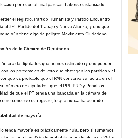
lección pero que al final parecen haberse distanciado.
perder el registro, Partido Humanista y Partido Encuentro
nía al 3%: Partido del Trabajo y Nueva Alianza, y uno que
que aún tiene algo de peligro: Movimiento Ciudadano.
ación de la Cámara de Diputados
de número de diputados que hemos estimado (y que pueden
s con los porcentajes de voto que obtengan los partidos y el
 ver que es probable que el PAN conserve su fuerza en el
su número de diputados, que el PRI, PRD y Panal los
bilidad de que el PT tenga una bancada en la cámara de
 o no conserve su registro, lo que nunca ha ocurrido.
ibilidad de mayoría
solo tenga mayoría es prácticamente nula, pero si sumamos
culamos que hay 32% de probabilidades de alcanzar 251 y