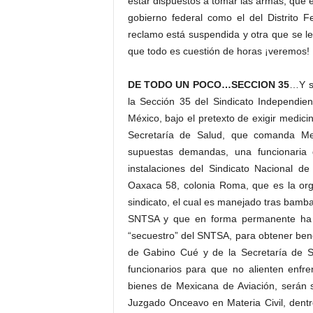
estar dispuestos a tomar las armas, que 
gobierno federal como el del Distrito F
reclamo está suspendida y otra que se l
que todo es cuestión de horas ¡veremos!
DE TODO UN POCO…SECCION 35
…Y si
la Sección 35 del Sindicato Independi
México, bajo el pretexto de exigir medici
Secretaría de Salud, que comanda M
supuestas demandas, una funcionaria
instalaciones del Sindicato Nacional d
Oaxaca 58, colonia Roma, que es la organ
sindicato, el cual es manejado tras bamba
SNTSA y que en forma permanente ha b
“secuestro” del SNTSA, para obtener bene
de Gabino Cué y de la Secretaría de S
funcionarios para que no alienten enfre
bienes de Mexicana de Aviación, serán 
Juzgado Onceavo en Materia Civil, dentro