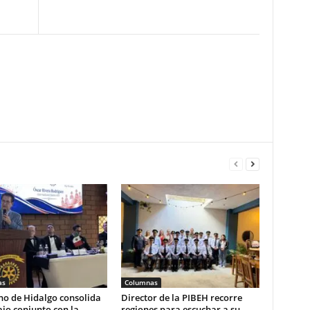
as
Columnas
no de Hidalgo consolida
Director de la PIBEH recorre
ajo conjunto con la
regiones para escuchar a su