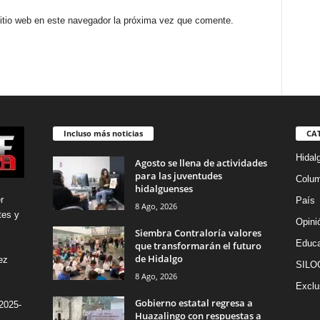
sitio web en este navegador la próxima vez que comente.
Incluso más noticias
CA
Hidal
Agosto se llena de actividades
para las juventudes
Colu
hidalguenses
r
País
8 Ago, 2026
tes y
Opini
Siembra Contraloría valores
Educa
que transformarán el futuro
de Hidalgo
ez
SILO
8 Ago, 2026
Exclu
Gobierno estatal regresa a
2025-
Huazalingo con respuestas a