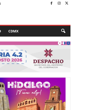
X
O
CDMX