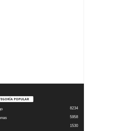
TEGORÍA POPULAR
8234
go
5958
mnas
1530