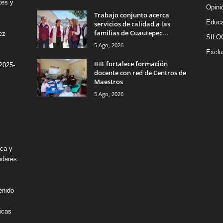
tes y
Opini
Trabajo conjunto acerca
Educa
servicios de calidad a las
familias de Cuautepec...
ez
SILO
5 Ago, 2026
Exclu
IHE fortalece formación
2025-
docente con red de Centros de
Maestros
5 Ago, 2026
ica y
ndares
enido
icas