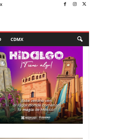
X
O
CDMX