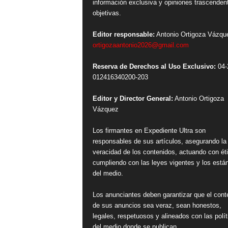
información exclusiva y opiniones trascenden
objetivas.
Editor responsable:
Antonio Ortigoza Vázqu
ortigozaantonio2026@gmail.com
Reserva de Derechos al Uso Exclusivo:
04-
012416340200-203
Editor y Director General:
Antonio Ortigoza
Vázquez
Los firmantes en Expediente Ultra son
responsables de sus artículos, asegurando la
veracidad de los contenidos, actuando con ét
cumpliendo con las leyes vigentes y los está
del medio.
Los anunciantes deben garantizar que el cont
de sus anuncios sea veraz, sean honestos,
legales, respetuosos y alineados con las polít
del medio donde se publican.