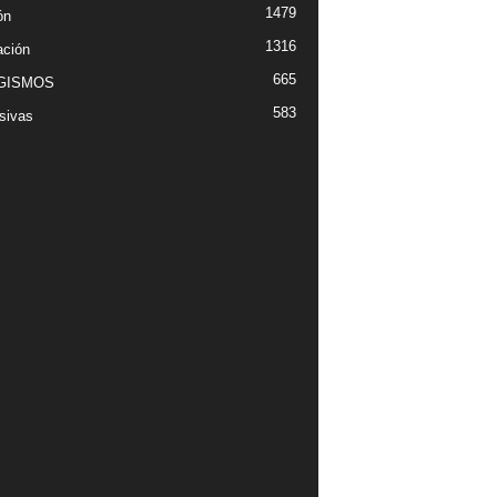
1479
ón
1316
ción
665
GISMOS
583
sivas