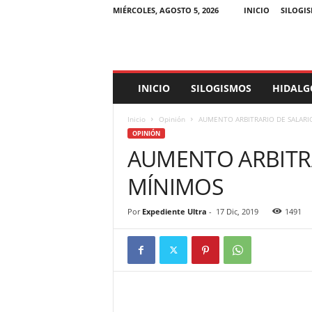
MIÉRCOLES, AGOSTO 5, 2026
INICIO
SILOGI
E
INICIO
SILOGISMOS
HIDALG
x
p
Inicio
Opinión
AUMENTO ARBITRARIO DE SALARI
e
OPINIÓN
d
AUMENTO ARBITR
i
e
MÍNIMOS
n
t
e
Por
Expediente Ultra
-
17 Dic, 2019
1491
U
l
t
r
a