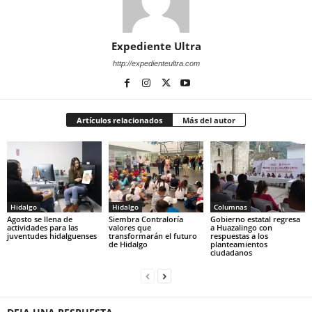
Expediente Ultra
http://expedienteultra.com
Artículos relacionados
Más del autor
Hidalgo
Hidalgo
Columnas
Agosto se llena de
Siembra Contraloría
Gobierno estatal regresa
actividades para las
valores que
a Huazalingo con
juventudes hidalguenses
transformarán el futuro
respuestas a los
de Hidalgo
planteamientos
ciudadanos