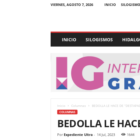
VIERNES, AGOSTO 7, 2026
INICIO
SILOGISMO
E
INICIO
SILOGISMOS
HIDALG
x
p
e
d
i
e
n
t
e
U
Inicio
Columnas
BEDOLLA LE HACE DE “DESTAPA
l
COLUMNAS
t
BEDOLLA LE HAC
r
a
Por
Expediente Ultra
-
14 Jul, 2023
1644