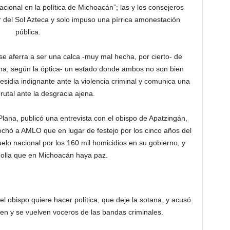
cional en la política de Michoacán”; las y los consejeros
 del Sol Azteca y solo impuso una pírrica amonestación
pública.
e aferra a ser una calca -muy mal hecha, por cierto- de
na, según la óptica- un estado donde ambos no son bien
desidia indignante ante la violencia criminal y comunica una
rutal ante la desgracia ajena.
ana, publicó una entrevista con el obispo de Apatzingán,
prochó a AMLO que en lugar de festejo por los cinco años del
uelo nacional por los 160 mil homicidios en su gobierno, y
dolla que en Michoacán haya paz.
el obispo quiere hacer política, que deje la sotana, y acusó
en y se vuelven voceros de las bandas criminales.