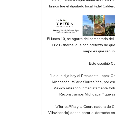
capital, frente a impresentables como J
brincó fue el diputado local Fidel Calde
El lunes 10, se agarró del comentario del
Éric Cisneros, que con pretexto de que
mejor es que renunci
Esto escribió C
“Lo que dijo hoy el Presidente López Ob
Michoacán, #CarlosTorresPiña, por eso
México retirando inmediatamente todo
Reconstruimos Michoacán” que se 
“#TorresPiña y la Coordinadora de 
Villavicencio) deben parar el derroche en