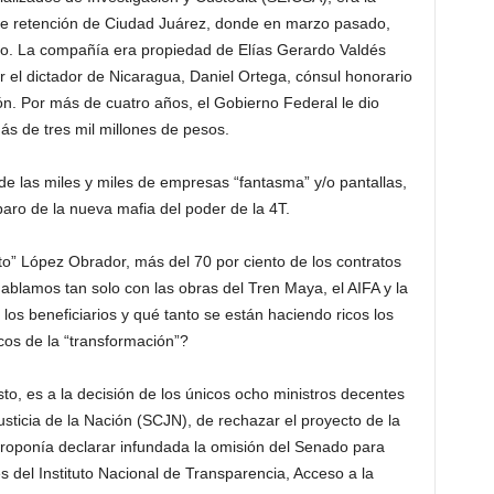
 de retención de Ciudad Juárez, donde en marzo pasado,
dio. La compañía era propiedad de Elías Gerardo Valdés
 el dictador de Nicaragua, Daniel Ortega, cónsul honorario
n. Por más de cuatro años, el Gobierno Federal le dio
ás de tres mil millones de pesos.
e las miles y miles de empresas “fantasma” y/o pantallas,
aro de la nueva mafia del poder de la 4T.
pto” López Obrador, más del 70 por ciento de los contratos
ablamos tan solo con las obras del Tren Maya, el AIFA y la
os beneficiarios y qué tanto se están haciendo ricos los
cos de la “transformación”?
sto, es a la decisión de los únicos ocho ministros decentes
ticia de la Nación (SCJN), de rechazar el proyecto de la
 proponía declarar infundada la omisión del Senado para
s del Instituto Nacional de Transparencia, Acceso a la