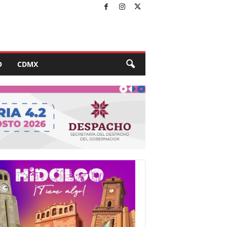
O
CDMX