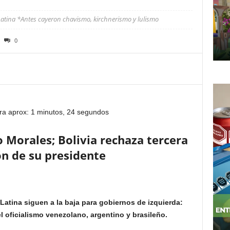
atina *Antes cayeron chavismo, kirchnerismo y lulismo
0
ra aprox: 1 minutos, 24 segundos
o Morales; Bolivia rechaza tercera
ón de su presidente
Latina siguen a la baja para gobiernos de izquierda:
el oficialismo venezolano, argentino y brasileño.