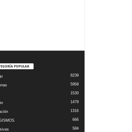
TEGORÍA POPULAR
8239
go
5958
mnas
1530
1479
ón
1316
ción
666
GISMOS
584
sivas