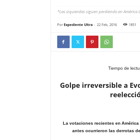
*Las izquierdas siguen perdiendo en América L
Por
Expediente Ultra
-
22 Feb, 2016
1851
Tiempo de lectu
Golpe irreversible a Ev
reelecci
La votaciones recientes en América 
antes ocurrieron las derrotas d