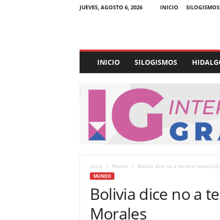
JUEVES, AGOSTO 6, 2026
INICIO
SILOGISMOS
E
INICIO
SILOGISMOS
HIDALG
x
p
e
d
i
e
n
t
e
U
Inicio
Mundo
Bolivia dice no a tercera reelecci
l
MUNDO
t
Bolivia dice no a t
r
a
Morales