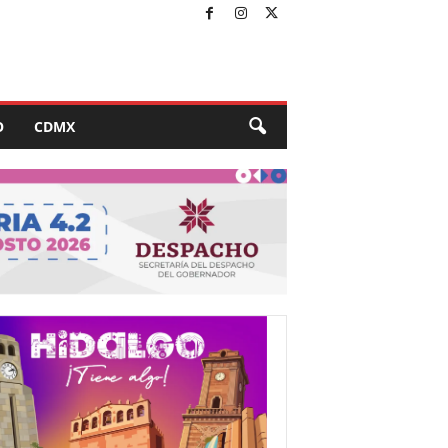
O
CDMX