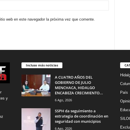
sitio web en este navegador la próxima vez que comente.
Incluso más noticias
CA
Hidal
A CUATRO AÑOS DEL
GOBIERNO DE JULIO
Colu
MENCHACA, HIDALGO
r
ENCABEZA CRECIMIENTO...
País
tes y
6 Ago, 2026
Opini
Educa
SSPH da seguimiento a
estrategia de coordinación en
ez
SILO
seguridad con municipios
Exclu
6 Ago, 2026