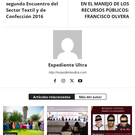
segundo Encuentro del
EN EL MANEJO DE LOS
Sector Textil y de
RECURSOS PÚBLICOS:
Confección 2016
FRANCISCO OLVERA
Expediente Ultra
http://expedienteultra.com
Artículos relacionados
Más del autor
Hidalgo
Hidalgo
Hidalgo