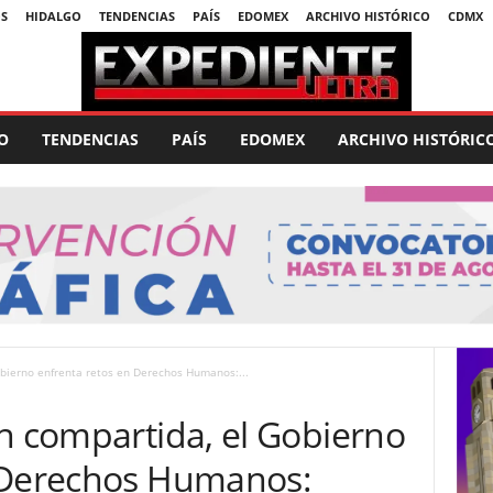
S
HIDALGO
TENDENCIAS
PAÍS
EDOMEX
ARCHIVO HISTÓRICO
CDMX
O
TENDENCIAS
PAÍS
EDOMEX
ARCHIVO HISTÓRIC
obierno enfrenta retos en Derechos Humanos:...
n compartida, el Gobierno
n Derechos Humanos: