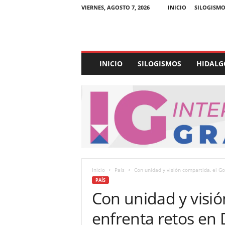
VIERNES, AGOSTO 7, 2026
INICIO
SILOGISMO
E
INICIO
SILOGISMOS
HIDALG
x
p
e
d
i
e
n
t
e
U
Inicio
País
Con unidad y visión compartida, el G
l
PAÍS
t
Con unidad y visió
r
a
enfrenta retos e