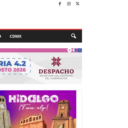
O
CDMX