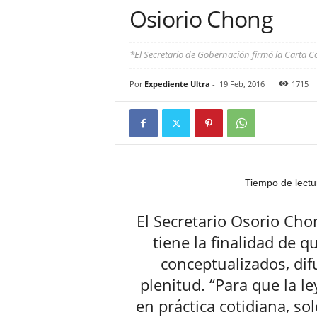
Osiorio Chong
*El Secretario de Gobernación firmó la Carta
Por
Expediente Ultra
-
19 Feb, 2016
1715
Tiempo de lectu
El Secretario Osorio Ch
tiene la finalidad de 
conceptualizados, dif
plenitud. “Para que la le
en práctica cotidiana, s